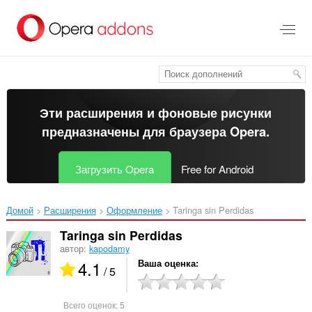
Пропустить
и
перейти
далее
Эти расширения и фоновые рисунки
предназначены для
браузера Opera
.
Загрузить Opera
Free for Android
Домой
Расширения
Оформление
Taringa sin Perdidas‎
Taringa sin Perdidas
автор:
kapodamy
4.1
Ваша оценка
/ 5
Всего оценок:
5