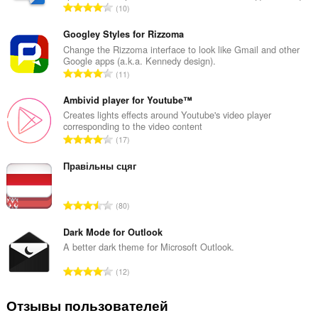
В
10
с
е
Googley Styles for Rizzoma
г
Change the Rizzoma interface to look like Gmail and other
Google apps (a.k.a. Kennedy design).
о
В
11
о
с
ц
е
Ambivid player for Youtube™
е
г
Creates lights effects around Youtube's video player
н
corresponding to the video content
о
о
В
17
о
к
с
ц
:
е
Правільны сцяг
е
г
н
о
о
В
80
о
к
с
ц
:
е
Dark Mode for Outlook
е
г
A better dark theme for Microsoft Outlook.
н
о
о
В
12
о
к
с
ц
:
е
Отзывы пользователей
е
г
н