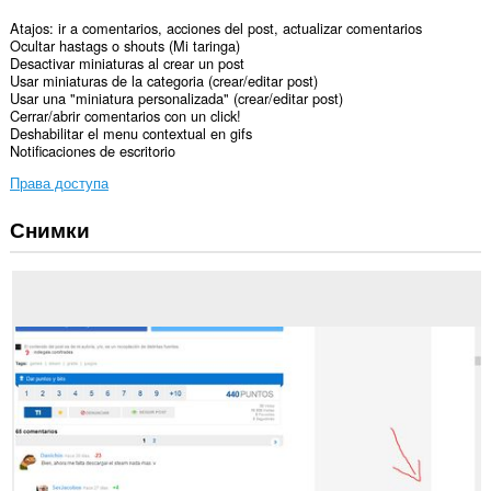
Atajos: ir a comentarios, acciones del post, actualizar comentarios
Ocultar hastags o shouts (Mi taringa)
Desactivar miniaturas al crear un post
Usar miniaturas de la categoria (crear/editar post)
Usar una "miniatura personalizada" (crear/editar post)
Cerrar/abrir comentarios con un click!
Deshabilitar el menu contextual en gifs
Notificaciones de escritorio
Права доступа
Снимки
У
этого
расширения
есть
доступ
к
вашим
данным
на
некоторых
сайтах.