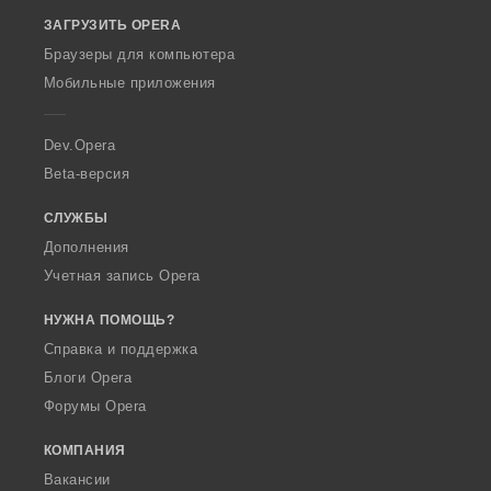
o
ЗАГРУЗИТЬ OPERA
w
O
Браузеры для компьютера
p
Мобильные приложения
e
r
a
Dev.Opera
Beta-версия
СЛУЖБЫ
Дополнения
Учетная запись Opera
НУЖНА ПОМОЩЬ?
Справка и поддержка
Блоги Opera
Форумы Opera
КОМПАНИЯ
Вакансии