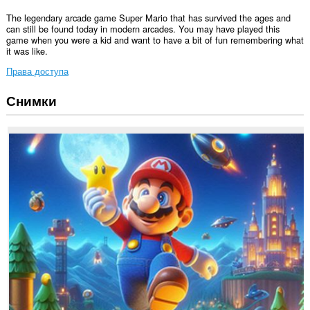
The legendary arcade game Super Mario that has survived the ages and
can still be found today in modern arcades. You may have played this
game when you were a kid and want to have a bit of fun remembering what
it was like.
Права доступа
Снимки
У
этого
расширения
есть
доступ
к
вашим
вкладкам
и
действиям
в
интернете.