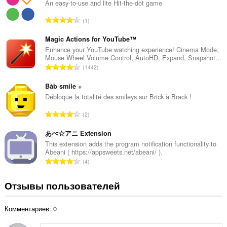
г
An easy-to-use and lite Hit-the-dot game
о
В
1
о
с
ц
е
Magic Actions for YouTube™
е
г
Enhance your YouTube watching experience! Cinema Mode,
н
Mouse Wheel Volume Control, AutoHD, Expand, Snapshot...
о
о
В
1442
о
к
с
ц
:
е
Bàb smile +
е
г
Débloque la totalité des smileys sur Brick à Brack !
н
о
о
В
2
о
к
с
ц
:
е
あべ☆アニ Extension
е
г
This extension adds the program notification functionality to
н
Abeani ( https://appsweets.net/abeani/ ).
о
о
В
4
о
к
с
ц
:
е
Отзывы пользователей
е
г
н
о
о
Комментариев: 0
о
к
ц
: