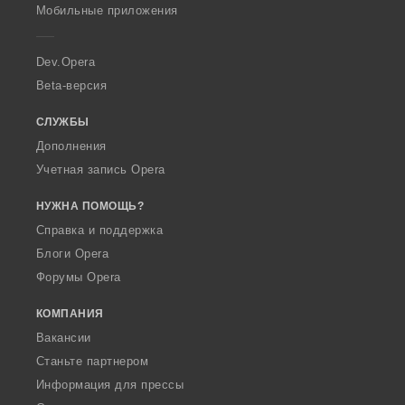
p
Мобильные приложения
e
r
a
Dev.Opera
Beta-версия
СЛУЖБЫ
Дополнения
Учетная запись Opera
НУЖНА ПОМОЩЬ?
Справка и поддержка
Блоги Opera
Форумы Opera
КОМПАНИЯ
Вакансии
Станьте партнером
Информация для прессы