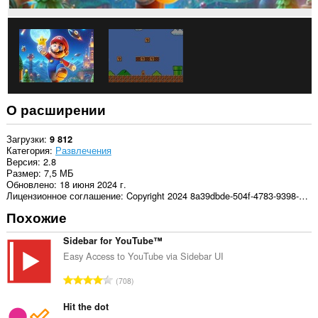
О расширении
Загрузки
9 812
Категория
Развлечения
Версия
2.8
Размер
7,5 МБ
Обновлено
18 июня 2024 г.
Лицензионное соглашение
Copyright 2024 8a39dbde-504f-4783-9398-a6442faa3b1e
Похожие
Sidebar for YouTube™
Easy Access to YouTube via Sidebar UI
В
708
с
е
Hit the dot