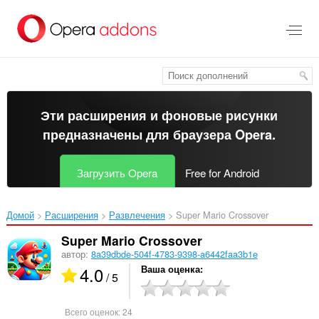
Пропустить
и
перейти
далее
Эти расширения и фоновые рисунки
предназначены для
браузера Opera
.
Загрузить Opera
Free for Android
Домой
Расширения
Развлечения
Super Mario Crossover‎
Super Mario Crossover
автор:
8a39dbde-504f-4783-9398-a6442faa3b1e
4.0
Ваша оценка
/ 5
Всего оценок:
24