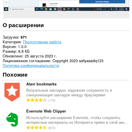
О расширении
Загрузки
671
Категория
Продуктивная работа
Версия
1.0.0
Размер
8,8 КБ
Обновлено
25 августа 2023 г.
Лицензионное соглашение
Copyright 2023 safiyasadiq123
Политика конфиденциальности
Похожие
Atavi bookmarks
Визуальные закладки, надежная сохранность и
синхронизация закладок между браузерами
В
170
с
е
Evernote Web Clipper
г
Используйте расширение Evernote, чтобы сохранять
интересные материалы из Интернета прямо в свой акк...
о
В
610
о