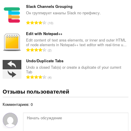
с
ц
е
Slack Channels Grouping
е
г
Он группирует каналы Slack по префиксу.
н
о
о
В
10
о
к
с
ц
:
е
Edit with Notepad++
е
г
Edit content of text area elements, or inner and outer HTML
н
of node elements in Notepad++ text editor with real-time u...
о
о
В
2
о
к
с
ц
:
е
Undo/Duplicate Tabs
е
г
Undo a closed Tab(s) or create a duplicate of your current
н
Tab
о
о
В
4
о
к
с
ц
:
е
Отзывы пользователей
е
г
н
о
о
Комментариев: 0
о
к
ц
:
е
н
о