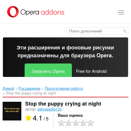
Пропустить
и
перейти
далее
Эти расширения и фоновые рисунки
предназначены для
браузера Opera
.
Загрузить Opera
Free for Android
Домой
Расширения
Продуктивная работа
Stop the puppy crying at night‎
Stop the puppy crying at night
автор:
safiyasadiq123
4.1
Ваша оценка
/ 5