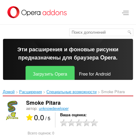
Пропустить
и
перейти
далее
Эти расширения и фоновые рисунки
предназначены для
браузера Opera
.
Загрузить Opera
Free for Android
Домой
Расширения
Специальные возможности
Smoke Pitara‎
Smoke Pitara
автор:
unknowdeveloper
0.0
Ваша оценка
/ 5
Всего оценок:
0