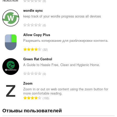
В
0
с
е
wordle sync
г
keep track of your wordle progress across all devices
о
В
0
о
с
ц
е
Allow Copy Plus
е
г
Разрешить копирование для разблокировки контента.
н
о
о
В
32
о
к
с
ц
:
е
Green Rat Control
е
г
A Guide to Hassle Free, Clean and Hygienic Home.
н
о
о
В
0
о
к
с
ц
:
е
Zoom
е
г
Zoom in or out on web content using the zoom button for
н
more comfortable reading.
о
о
В
193
о
к
с
ц
:
е
Отзывы пользователей
е
г
н