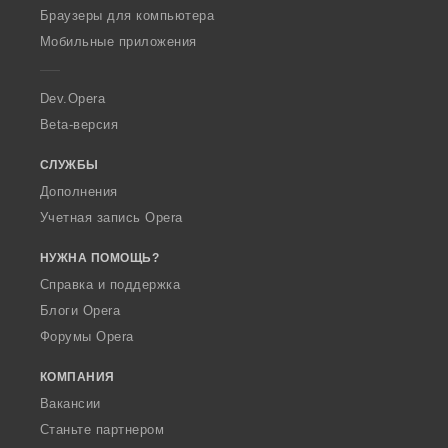
O
Браузеры для компьютера
p
Мобильные приложения
e
r
a
Dev.Opera
Beta-версия
СЛУЖБЫ
Дополнения
Учетная запись Opera
НУЖНА ПОМОЩЬ?
Справка и поддержка
Блоги Opera
Форумы Opera
КОМПАНИЯ
Вакансии
Станьте партнером