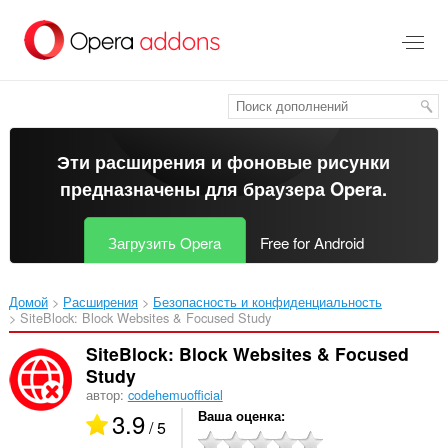
Пропустить
и
перейти
далее
Эти расширения и фоновые рисунки
предназначены для
браузера Opera
.
Загрузить Opera
Free for Android
Домой
Расширения
Безопасность и конфиденциальность
SiteBlock: Block Websites & Focused Study‎
SiteBlock: Block Websites & Focused
Study
автор:
codehemuofficial
3.9
Ваша оценка
/ 5