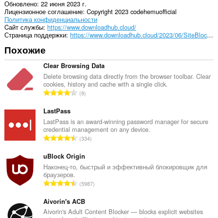
Обновлено
22 июня 2023 г.
Лицензионное соглашение
Copyright 2023 codehemuofficial
Политика конфиденциальности
Cайт службы
https://www.downloadhub.cloud/
Страница поддержки
https://www.downloadhub.cloud/2023/06/SiteBlock.html
Похожие
Clear Browsing Data
Delete browsing data directly from the browser toolbar. Clear
cookies, history and cache with a single click.
В
9
с
е
LastPass
г
LastPass is an award-winning password manager for secure
credential management on any device.
о
В
334
о
с
ц
е
uBlock Origin
е
г
Наконец-то, быстрый и эффективный блокировщик для
н
браузеров.
о
о
В
5987
о
к
с
ц
:
е
Aivorin's ACB
е
г
Aivorin's Adult Content Blocker — blocks explicit websites
н