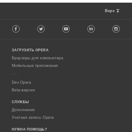
Верх
F
Facebook
Twitter
Youtube
LinkedIn
Instag
o
l
l
o
ЗАГРУЗИТЬ OPERA
w
O
Браузеры для компьютера
p
Мобильные приложения
e
r
a
Dev.Opera
Beta-версия
СЛУЖБЫ
Дополнения
Учетная запись Opera
НУЖНА ПОМОЩЬ?