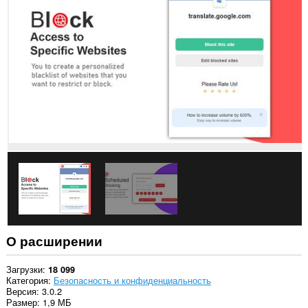
данным
на
всех
сайтах.
У
этого
расширения
есть
доступ
к
вашим
вкладкам
и
действиям
в
интернете.
О расширении
Загрузки
18 099
Категория
Безопасность и конфиденциальность
Версия
3.0.2
Размер
1,9 МБ