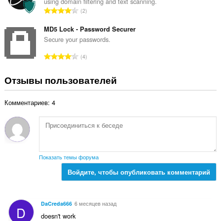
using domain filtering and text scanning.
о
о
В
2
о
к
с
ц
:
е
MD5 Lock - Password Securer
е
г
Secure your passwords.
н
о
о
В
4
о
к
с
ц
:
е
Отзывы пользователей
е
г
н
о
о
Комментариев: 4
о
к
ц
:
е
н
о
к
Показать темы форума
:
Войдите, чтобы опубликовать комментарий
DaCreda666
6 месяцев назад
D
doesn't work