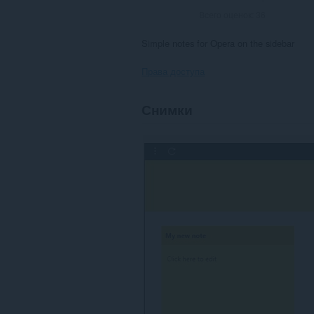
Всего оценок:
36
Simple notes for Opera on the sidebar
Права доступа
Это
Снимки
расширение
добавляет
фрагмент
в
боковую
панель.