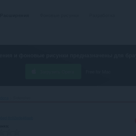
Расширения
Фоновые рисунки
Разработка
ения и фоновые рисунки предназначены для
бра
Загрузить Opera
Free for Mac
абота
Sidenotes‎
b6ed-8c02ede46aeb
енка