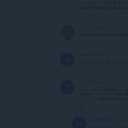
away - if you can't keep the no
the point? snatching the note
Ссылка
Ylorli
9 месяцев назад
очень полезное расширение
Ссылка
berceryau
год назад
B
В целом, хорошее расширен
Ссылка
greatcloudninja
3 года назад
G
I've only been using it for a f
disappearing/deleting itself wh
webpage or a different Sidebar
Свернуть
Ссылка
prostefi1000
2 года наза
P
@greatcloudninja
: Als