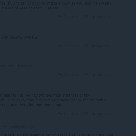
tes i'm writing - or anyone writing it down in your app then what's
s instead of keeping them. useless.
Ответить
Цитировать
 для работы и учебы
Ответить
Цитировать
ие, есть недочеты
Ответить
Цитировать
ew minutes but I've had two separate instances of text
en I click away from Sidenotes (for instance, to interact with a
 app) and then click back into a note.
Ответить
Цитировать
greatcloudninja
д
o the text is disappearing when you click away and click in the note