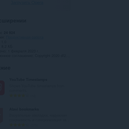
Загрузить Opera
сширении
и
24 924
ия
Продуктивная работа
1.0
8,2 КБ
ено
1 февраля 2023 г.
ионное соглашение
Copyright 2020 df243934-93a9-45b6-b6ed-8c02ede46aeb
ожие
YouTube Timestamps
Shows YouTube timestamps from
comments.
В
10
с
е
Atavi bookmarks
г
Визуальные закладки, надежная
о
сохранность и синхронизация за...
о
В
170