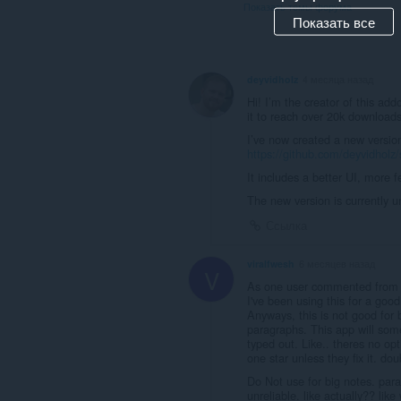
Показать темы форума
Показать все
deyvidholz
4 месяца назад
Hi! I’m the creator of this add
it to reach over 20k downloads
I’ve now created a new version
https://github.com/deyvidholz
It includes a better UI, more f
The new version is currently 
Ссылка
viralfwesh
6 месяцев назад
V
As one user commented from
I've been using this for a go
Anyways, this is not good for b
paragraphs. This app will som
typed out. Like.. theres no opti
one star unless they fix it. dou
Do Not use for big notes. para
unreliable. like actually?? lik