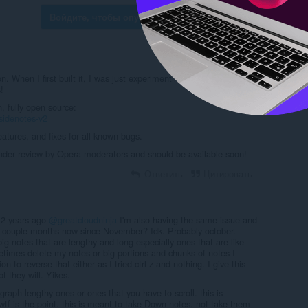
Войдите, чтобы опубликовать комментарий
on. When I first built it, I was just experimenting and didn’t expect
!
, fully open source:
/sidenotes-v2
eatures, and fixes for all known bugs.
under review by Opera moderators and should be available soon!
Ответить
Цитировать
 2 years ago
@greatcloudninja
I'm also having the same issue and
od couple months now since November? Idk. Probably october.
ig notes that are lengthy and long especially ones that are like
etimes delete my notes or big portions and chunks of notes I
on to reverse that either as I tried ctrl z and nothing. I give this
bt they will. Yikes.
graph lengthy ones or ones that you have to scroll. this is
e wtf is the point. this is meant to take Down notes. not take them