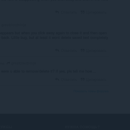
Ответить
Цитировать
greatcloudninja
disappears but when you click away again to close it and then open
be back. Little bug, but at least it wont delete saved text completely
Ответить
Цитировать
greatcloudninja
зад
 were u able to remove/delete it? If yes, pls tell me how....
Ответить
Цитировать
Показать темы форума
ЛУЖБЫ
НУЖНА ПОМОЩЬ?