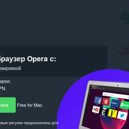
браузер Opera с:
окировкой
ареи;
PN.
pera
Free for Mac
овые рисунки предназначены для