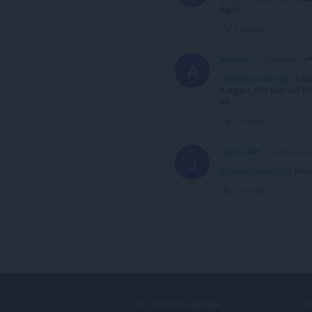
again
Ссылка
AngiShy
2 года назад
A
@greatcloudninja
: it 
it again, the text will 
lol
Ссылка
Jahnvi-486
7 месяцев на
J
@greatcloudninja
: Hey,
Ссылка
ЗАГРУЗИТЬ OPERA
С