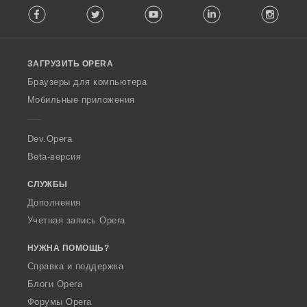
Facebook
Twitter
Youtube
LinkedIn
Instag
o
l
l
o
ЗАГРУЗИТЬ OPERA
w
O
Браузеры для компьютера
p
Мобильные приложения
e
r
a
Dev.Opera
Beta-версия
СЛУЖБЫ
Дополнения
Учетная запись Opera
НУЖНА ПОМОЩЬ?
Справка и поддержка
Блоги Opera
Форумы Opera