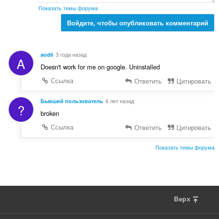
к
Показать темы форума
:
Войдите, чтобы опубликовать комментарий
aod6
3 года назад
A
Doesn't work for me on google. Uninstalled
Ссылка
Ответить
Цитировать
Бывший пользователь
6 лет назад
?
broken
Ссылка
Ответить
Цитировать
Показать темы форума
Верх
F