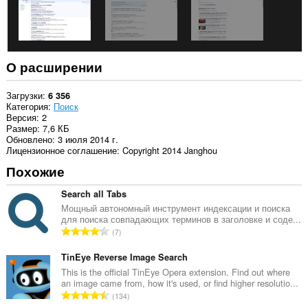
О расширении
Загрузки
6 356
Категория
Поиск
Версия
2
Размер
7,6 КБ
Обновлено
3 июля 2014 г.
Лицензионное соглашение
Copyright 2014 Janghou
Похожие
Search all Tabs
Мощный автономный инструмент индексации и поиска
для поиска совпадающих терминов в заголовке и соде...
В
7
с
е
TinEye Reverse Image Search
г
This is the official TinEye Opera extension. Find out where
an image came from, how it's used, or find higher resolutio...
о
В
134
о