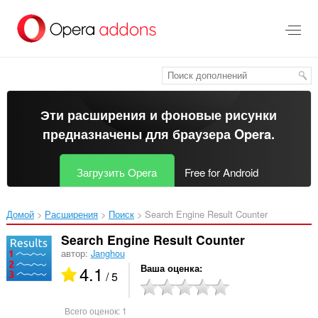
Пропустить
и
перейти
далее
Эти расширения и фоновые рисунки
предназначены для
браузера Opera
.
Загрузить Opera
Free for Android
Домой
Расширения
Поиск
Search Engine Result Counter‎
Search Engine Result Counter
автор:
Janghou
4.1
Ваша оценка
/ 5
Всего оценок:
1