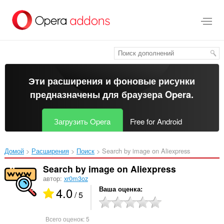
Пропустить
и
перейти
далее
Эти расширения и фоновые рисунки
предназначены для
браузера Opera
.
Загрузить Opera
Free for Android
Домой
Расширения
Поиск
Search by image on Aliexpress‎
Search by image on Aliexpress
автор:
xr0m3oz
4.0
Ваша оценка
/ 5
Всего оценок:
5