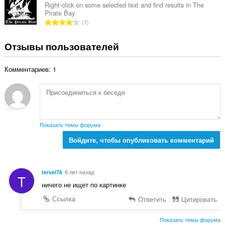
г
Right-click on some selected text and find results in The
н
Pirate Bay
о
о
В
7
о
к
с
ц
:
е
Отзывы пользователей
е
г
н
о
о
Комментариев: 1
о
к
ц
:
е
н
о
к
Показать темы форума
:
Войдите, чтобы опубликовать комментарий
tervel76
6 лет назад
T
ничего не ищет по картинке
Ссылка
Ответить
Цитировать
Показать темы форума