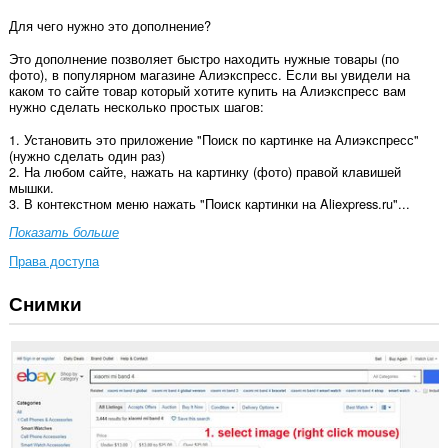
Для чего нужно это дополнение?
Это дополнение позволяет быстро находить нужные товары (по
фото), в популярном магазине Алиэкспресс. Если вы увидели на
каком то сайте товар который хотите купить на Алиэкспресс вам
нужно сделать несколько простых шагов:
1. Установить это приложение "Поиск по картинке на Алиэкспресс"
(нужно сделать один раз)
2. На любом сайте, нажать на картинку (фото) правой клавишей
мышки.
3. В контекстном меню нажать "Поиск картинки на Aliexpress.ru"...
Показать больше
Права доступа
Снимки
У
этого
расширения
есть
доступ
к
вашим
данным
на