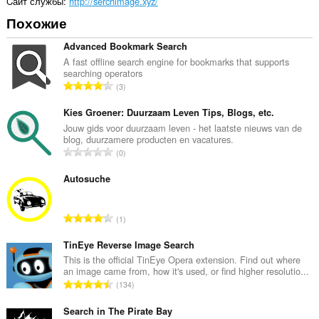
Cайт службы
http://serchimage.xyz/
Похожие
Advanced Bookmark Search
A fast offline search engine for bookmarks that supports
searching operators
В
3
с
е
Kies Groener: Duurzaam Leven Tips, Blogs, etc.
г
Jouw gids voor duurzaam leven - het laatste nieuws van de
blog, duurzamere producten en vacatures.
о
В
0
о
с
ц
е
Autosuche
е
г
н
о
о
В
1
о
к
с
ц
:
е
TinEye Reverse Image Search
е
г
This is the official TinEye Opera extension. Find out where
н
an image came from, how it's used, or find higher resolutio...
о
о
В
134
о
к
с
ц
:
е
Search in The Pirate Bay
е