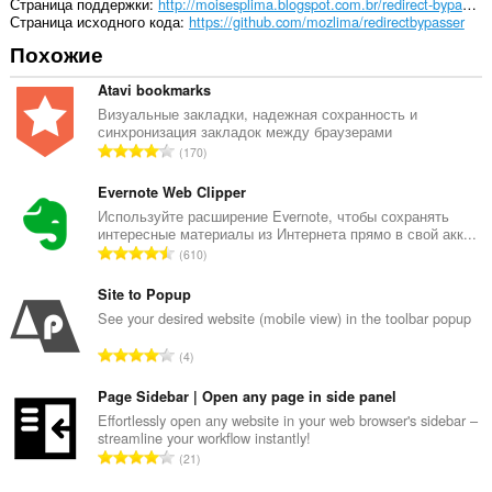
system
Страница поддержки
http://moisesplima.blogspot.com.br/redirect-bypasser
tray.
Страница исходного кода
https://github.com/mozlima/redirectbypasser
Похожие
У
этого
расширения
Atavi bookmarks
есть
Визуальные закладки, надежная сохранность и
доступ
синхронизация закладок между браузерами
к
В
170
вашим
с
вкладкам
е
Evernote Web Clipper
и
действиям
г
Используйте расширение Evernote, чтобы сохранять
в
интересные материалы из Интернета прямо в свой акк...
о
интернете.
В
610
о
с
ц
е
Site to Popup
е
г
See your desired website (mobile view) in the toolbar popup
н
о
о
В
4
о
к
с
ц
:
е
Page Sidebar | Open any page in side panel
е
г
Effortlessly open any website in your web browser's sidebar –
н
streamline your workflow instantly!
о
о
В
21
о
к
с
ц