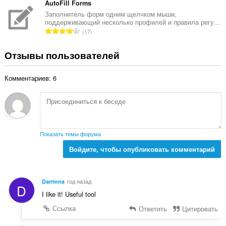
:
е
AutoFill Forms
е
г
Заполнитель форм одним щелчком мыши,
н
поддерживающий несколько профилей и правила регу...
о
о
В
17
о
к
с
ц
:
е
Отзывы пользователей
е
г
н
о
о
Комментариев: 6
о
к
ц
:
е
н
о
к
Показать темы форума
:
Войдите, чтобы опубликовать комментарий
Darrinna
год назад
D
I like it! Useful tool
Ссылка
Ответить
Цитировать