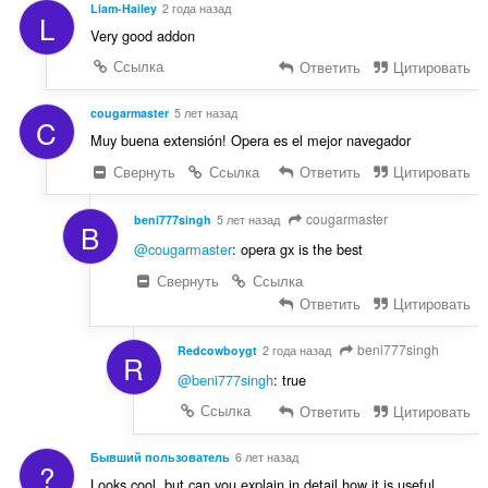
Liam-Hailey
2 года назад
L
Very good addon
Ссылка
Ответить
Цитировать
cougarmaster
5 лет назад
C
Muy buena extensión! Opera es el mejor navegador
Свернуть
Ссылка
Ответить
Цитировать
cougarmaster
beni777singh
5 лет назад
B
@cougarmaster
: opera gx is the best
Свернуть
Ссылка
Ответить
Цитировать
beni777singh
Redcowboygt
2 года назад
R
@beni777singh
: true
Ссылка
Ответить
Цитировать
Бывший пользователь
6 лет назад
?
Looks cool, but can you explain in detail how it is useful