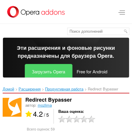
Пропустить
и
перейти
далее
Эти расширения и фоновые рисунки
предназначены для
браузера Opera
.
Загрузить Opera
Free for Android
Домой
Расширения
Продуктивная работа
Redirect Bypasser‎
Redirect Bypasser
автор:
mozlima
4.2
Ваша оценка
/ 5
Всего оценок:
59