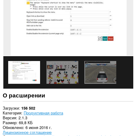
всех
сайтах.
У
этого
расширения
есть
доступ
к
вашим
данным
на
некоторых
сайтах.
This
extension
can
create
rich
О расширении
notifications
and
display
Загрузки
156 502
them
Категория
Продуктивная работа
to
Версия
2.1.3
you
Размер
69,8 КБ
in
Обновлено
6 июня 2016 г.
the
Лицензионное соглашение