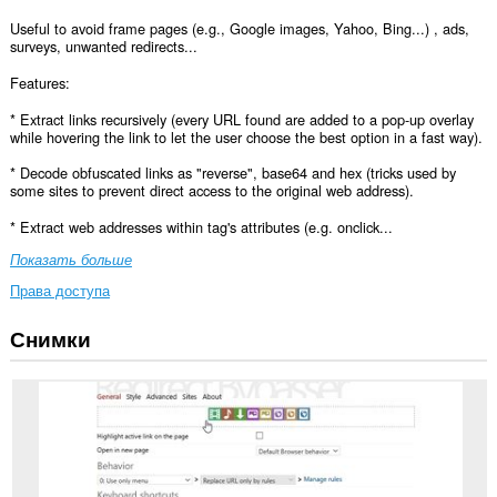
Useful to avoid frame pages (e.g., Google images, Yahoo, Bing...) , ads,
surveys, unwanted redirects...
Features:
* Extract links recursively (every URL found are added to a pop-up overlay
while hovering the link to let the user choose the best option in a fast way).
* Decode obfuscated links as "reverse", base64 and hex (tricks used by
some sites to prevent direct access to the original web address).
* Extract web addresses within tag's attributes (e.g. onclick...
Показать больше
Права доступа
Снимки
У
этого
расширения
есть
доступ
к
вашим
данным
на