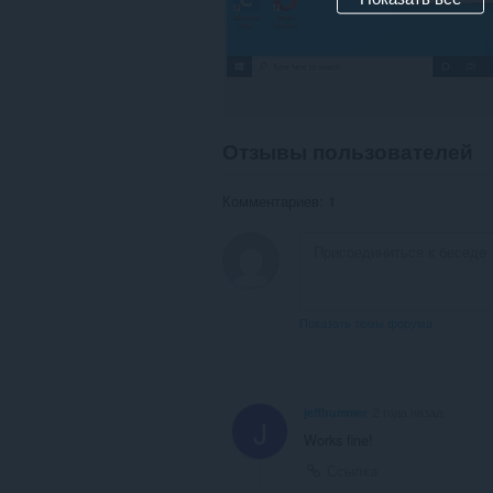
Отзывы пользователей
Комментариев: 1
Показать темы форума
jeffhummer
2 года назад
J
Works fine!
Ссылка