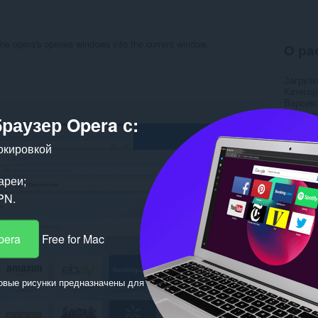
 the opera's openes windows into the current window.
О ра
Загрузк
Категор
Версия
Размер
браузер Opera с:
Обновл
Лиценз
окировкой
Полити
Cайт с
Страни
ареи;
PN.
Пох
pera
Free for Mac
овые рисунки предназначены для