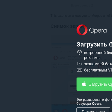
Всего оценок:
2
This extension allows you to Merges all of
Снимок экрана
Загрузить 
встроенной бл
рекламы;
экономией бат
бесплатным V
Загрузить O
Эти расширения и фон
браузера Opera
.
Показать все