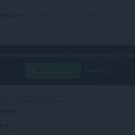
Расширения
Фоновые рисунки
Разработка
ения и фоновые рисунки предназначены для
бра
Загрузить Opera
Free for Mac
абота
Recliner Windows Merger‎
Merger
енка