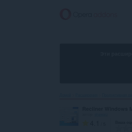
Пропустить
и
перейти
далее
Эти расшир
Домой
Расширения
Продуктивная р
Recliner Windows 
автор:
shawaiz
4.1
Ваша оц
/ 5