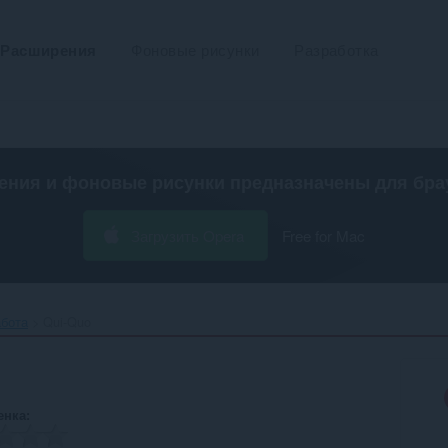
Расширения
Фоновые рисунки
Разработка
ения и фоновые рисунки предназначены для
бра
Загрузить Opera
Free for Mac
абота
Qui-Quo‎
енка