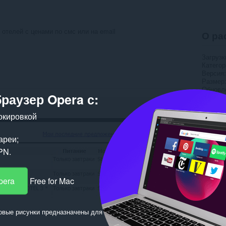
 отелей с ценами по смс или на email
О ра
Загрузк
Категор
Версия
Размер
Обновл
браузер Opera с:
Лиценз
окировкой
Пох
ареи;
PN.
pera
Free for Mac
овые рисунки предназначены для