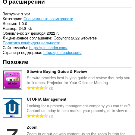
О расширении
Загрузки
1 261
Категория
Специальные возможности
Версия
1.0.0
Размер
34,8 КБ
Обновлено
27 декабря 2022 г.
Лицензионное соглашение
Copyright 2022 webverse
Политика конфиденциальности
Cайт службы
https://pintloader.com/
Страница поддержки
https://pintloader.com/
Похожие
Sticwire Buying Guide & Review
Sticwire provides best buying guide and review that help you
to find best Projector for Your Office or Meeting.
В
2
с
е
UTOPIA Management
г
Looking for a property management company you can trust?
Contact us today to help market your property, or to view o...
о
В
1
о
с
ц
е
Zoom
е
г
Zoom in or out on web content using the zoom button for