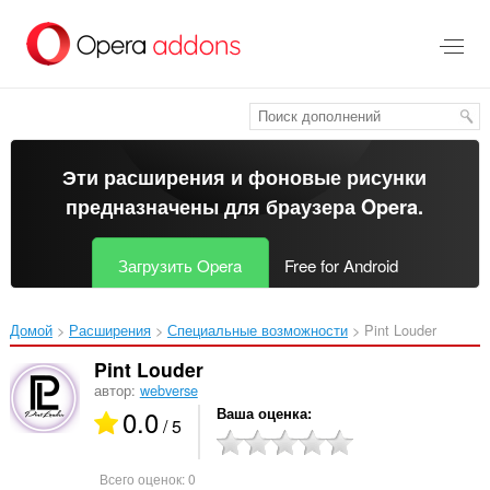
Пропустить
и
перейти
далее
Эти расширения и фоновые рисунки
предназначены для
браузера Opera
.
Загрузить Opera
Free for Android
Домой
Расширения
Специальные возможности
Pint Louder‎
Pint Louder
автор:
webverse
0.0
Ваша оценка
/ 5
Всего оценок:
0