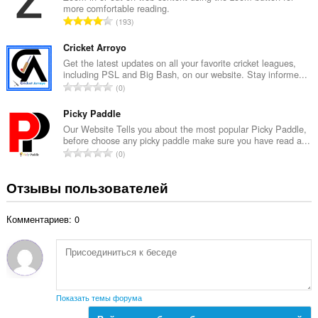
н
more comfortable reading.
о
о
В
193
о
к
с
ц
:
е
Cricket Arroyo
е
г
Get the latest updates on all your favorite cricket leagues,
н
including PSL and Big Bash, on our website. Stay informe...
о
о
В
0
о
к
с
ц
:
е
Picky Paddle
е
г
Our Website Tells you about the most popular Picky Paddle,
н
before choose any picky paddle make sure you have read a...
о
о
В
0
о
к
с
ц
:
е
Отзывы пользователей
е
г
н
о
о
Комментариев: 0
о
к
ц
:
е
н
о
к
Показать темы форума
: