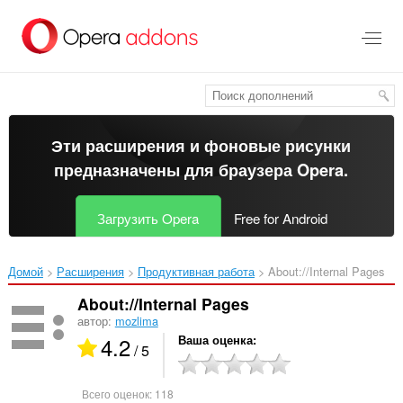
Пропустить
и
перейти
далее
Эти расширения и фоновые рисунки
предназначены для
браузера Opera
.
Загрузить Opera
Free for Android
Домой
Расширения
Продуктивная работа
About://Internal Pages‎
About://Internal Pages
автор:
mozlima
4.2
Ваша оценка
/ 5
Всего оценок:
118