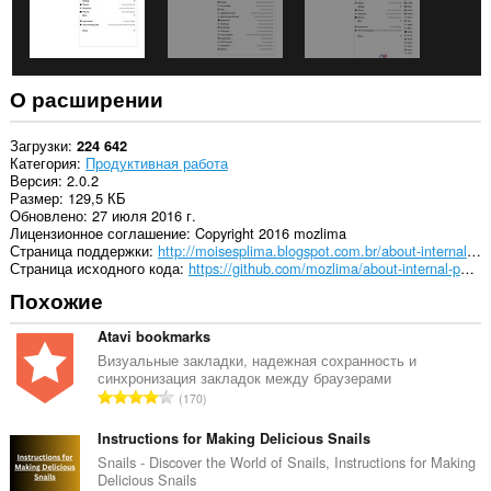
О расширении
Загрузки
224 642
Категория
Продуктивная работа
Версия
2.0.2
Размер
129,5 КБ
Обновлено
27 июля 2016 г.
Лицензионное соглашение
Copyright 2016 mozlima
Страница поддержки
http://moisesplima.blogspot.com.br/about-internal-pages
Страница исходного кода
https://github.com/mozlima/about-internal-pages
Похожие
Atavi bookmarks
Визуальные закладки, надежная сохранность и
синхронизация закладок между браузерами
В
170
с
е
Instructions for Making Delicious Snails
г
Snails - Discover the World of Snails, Instructions for Making
Delicious Snails
о