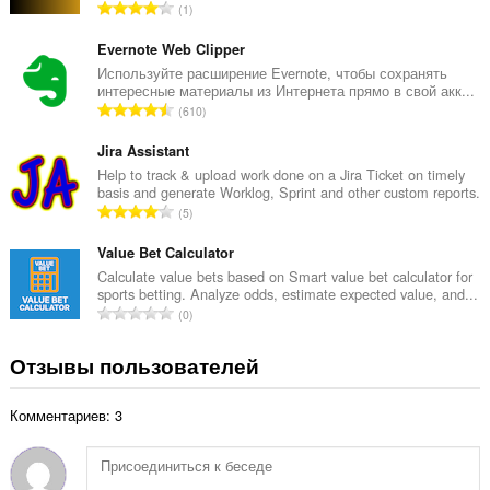
В
1
о
с
ц
е
Evernote Web Clipper
е
г
Используйте расширение Evernote, чтобы сохранять
н
интересные материалы из Интернета прямо в свой акк...
о
о
В
610
о
к
с
ц
:
е
Jira Assistant
е
г
Help to track & upload work done on a Jira Ticket on timely
н
basis and generate Worklog, Sprint and other custom reports.
о
о
В
5
о
к
с
ц
:
е
Value Bet Calculator
е
г
Calculate value bets based on Smart value bet calculator for
н
sports betting. Analyze odds, estimate expected value, and...
о
о
В
0
о
к
с
ц
:
е
Отзывы пользователей
е
г
н
о
о
Комментариев: 3
о
к
ц
:
е
н