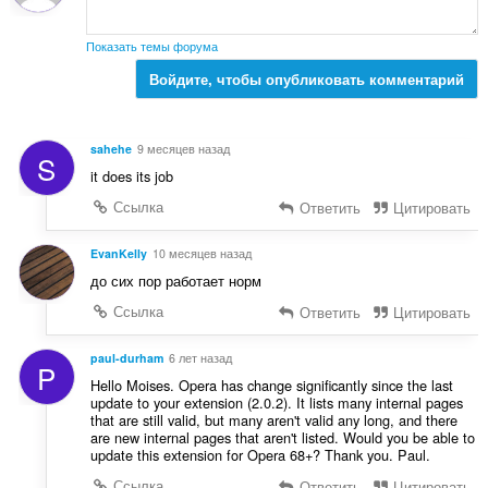
о
к
Показать темы форума
:
Войдите, чтобы опубликовать комментарий
sahehe
9 месяцев назад
S
it does its job
Ссылка
Ответить
Цитировать
EvanKelly
10 месяцев назад
до сих пор работает норм
Ссылка
Ответить
Цитировать
paul-durham
6 лет назад
P
Hello Moises. Opera has change significantly since the last
update to your extension (2.0.2). It lists many internal pages
that are still valid, but many aren't valid any long, and there
are new internal pages that aren't listed. Would you be able to
update this extension for Opera 68+? Thank you. Paul.
Ссылка
Ответить
Цитировать