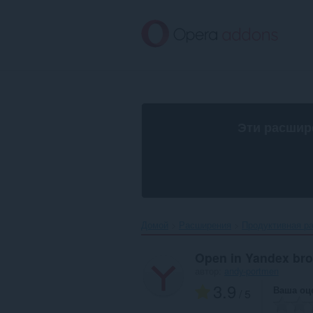
Пропустить
и
перейти
далее
Эти расшир
Домой
Расширения
Продуктивная р
Open in Yandex br
автор:
andy-portmen
3.9
Ваша оц
/ 5