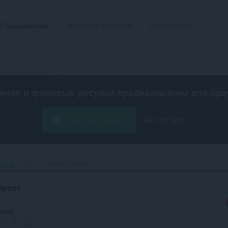
Расширения
Фоновые рисунки
Разработка
ения и фоновые рисунки предназначены для
бра
Загрузить Opera
Free for Mac
абота
Open in Yandex browser‎
owser
енка