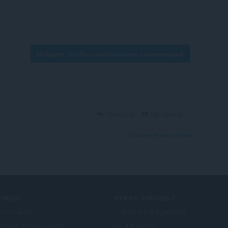
Войдите, чтобы опубликовать комментарий
Ответить
Цитировать
Показать темы форума
ЛУЖБЫ
НУЖНА ПОМОЩЬ?
полнения
Справка и поддержка
етная запись Opera
Блоги Opera