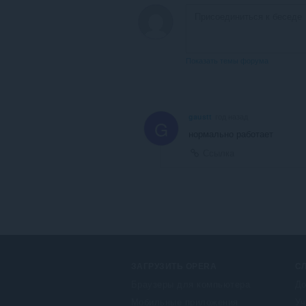
Показать темы форума
gaustt
год назад
G
нормально работает
Ссылка
ЗАГРУЗИТЬ OPERA
С
Браузеры для компьютера
До
Мобильные приложения
Уч