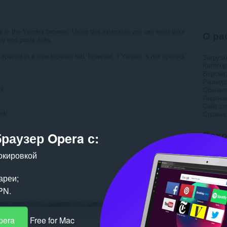
ks in the Yandex browser. Using this extension you can send links
О ра
y and paste links.
s opened in a new browser tab, however, if Yandex is not opened,
Загрузк
Категор
Версия
Размер
x
Обновл
Лиценз
Cайт с
t/...
Страни
Пох
браузер Opera с:
окировкой
ареи;
PN.
pera
Free for Mac