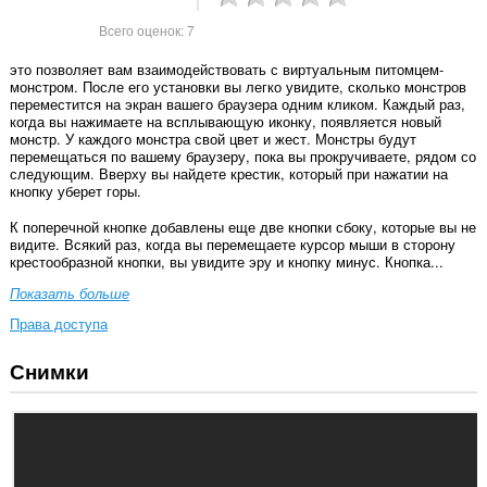
Всего оценок:
7
это позволяет вам взаимодействовать с виртуальным питомцем-
монстром. После его установки вы легко увидите, сколько монстров
переместится на экран вашего браузера одним кликом. Каждый раз,
когда вы нажимаете на всплывающую иконку, появляется новый
монстр. У каждого монстра свой цвет и жест. Монстры будут
перемещаться по вашему браузеру, пока вы прокручиваете, рядом со
следующим. Вверху вы найдете крестик, который при нажатии на
кнопку уберет горы.
К поперечной кнопке добавлены еще две кнопки сбоку, которые вы не
видите. Всякий раз, когда вы перемещаете курсор мыши в сторону
крестообразной кнопки, вы увидите эру и кнопку минус. Кнопка...
Показать больше
Права доступа
Снимки
У
этого
расширения
есть
доступ
к
вашим