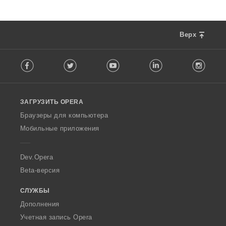
Верх
F
Facebook
Twitter
Youtube
LinkedIn
Instag
o
l
l
o
ЗАГРУЗИТЬ OPERA
w
O
Браузеры для компьютера
p
Мобильные приложения
e
r
a
Dev.Opera
Beta-версия
СЛУЖБЫ
Дополнения
Учетная запись Opera