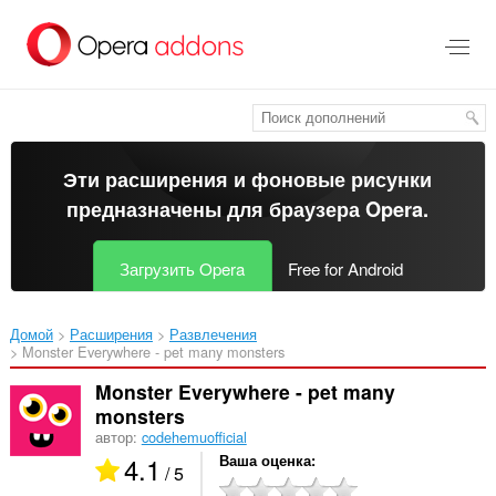
Пропустить
и
перейти
далее
Эти расширения и фоновые рисунки
предназначены для
браузера Opera
.
Загрузить Opera
Free for Android
Домой
Расширения
Развлечения
Monster Everywhere - pet many monsters‎
Monster Everywhere - pet many
monsters
автор:
codehemuofficial
4.1
Ваша оценка
/ 5