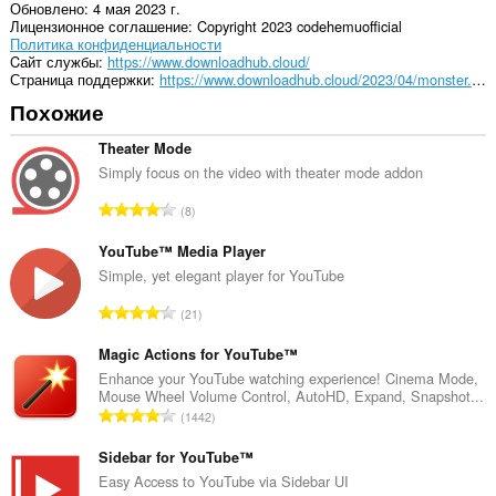
Обновлено
4 мая 2023 г.
Лицензионное соглашение
Copyright 2023 codehemuofficial
Политика конфиденциальности
Cайт службы
https://www.downloadhub.cloud/
Страница поддержки
https://www.downloadhub.cloud/2023/04/monster.html
Похожие
Theater Mode
Simply focus on the video with theater mode addon
В
8
с
е
YouTube™ Media Player
г
Simple, yet elegant player for YouTube
о
В
21
о
с
ц
е
Magic Actions for YouTube™
е
г
Enhance your YouTube watching experience! Cinema Mode,
н
Mouse Wheel Volume Control, AutoHD, Expand, Snapshot...
о
о
В
1442
о
к
с
ц
:
е
Sidebar for YouTube™
е
г
Easy Access to YouTube via Sidebar UI
н