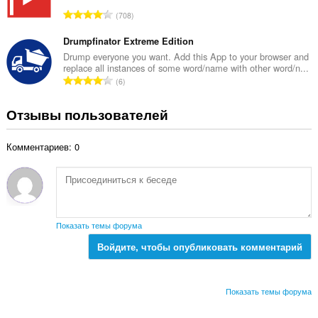
о
о
В
708
о
к
с
ц
:
е
Drumpfinator Extreme Edition
е
г
Drump everyone you want. Add this App to your browser and
н
replace all instances of some word/name with other word/n...
о
о
В
6
о
к
с
ц
:
е
Отзывы пользователей
е
г
н
о
о
Комментариев: 0
о
к
ц
:
е
н
о
к
Показать темы форума
:
Войдите, чтобы опубликовать комментарий
Показать темы форума