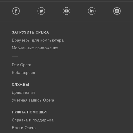
F
Facebook
Twitter
Youtube
LinkedIn
Instag
o
l
l
o
ЗАГРУЗИТЬ OPERA
w
O
Браузеры для компьютера
p
Мобильные приложения
e
r
a
Dev.Opera
Beta-версия
СЛУЖБЫ
Дополнения
Учетная запись Opera
НУЖНА ПОМОЩЬ?
Справка и поддержка
Блоги Opera