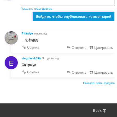
о
к
Показать темы форума
:
Войдите, чтобы опубликовать комментарий
Fffardye
год назад
一切都很好
Ссылка
Ответить
Цитировать
efegokcek33tr
3 года назад
E
Çalişmiyo
Ссылка
Ответить
Цитировать
Показать темы форума
Верх