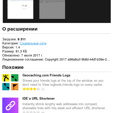
О расширении
Загрузки
8 311
Категория
Социальные сети
Версия
1.4
Размер
81,3 КБ
Обновлено
7 июля 2017 г.
Лицензионное соглашение
Copyright 2017 a98a8ccf-9b8d-44df-b39e-233d5206573b
Похожие
Geocaching.com Friends Logs
Shows your friends logs at the top of the window, so you
don't need to View logbook>friends logs on every cache.
В
1
с
е
IDE`a URL Shortener
г
Instantly shrink lengthy web addresses into compact,
shareable links with this sleek and efficient URL shortener.
о
В
0