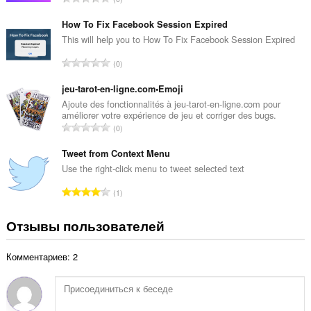
о
с
ц
е
How To Fix Facebook Session Expired
е
г
This will help you to How To Fix Facebook Session Expired
н
о
о
В
0
о
к
с
ц
:
е
jeu-tarot-en-ligne.com•Emoji
е
г
Ajoute des fonctionnalités à jeu-tarot-en-ligne.com pour
н
améliorer votre expérience de jeu et corriger des bugs.
о
о
В
0
о
к
с
ц
:
е
Tweet from Context Menu
е
г
Use the right-click menu to tweet selected text
н
о
о
В
1
о
к
с
ц
:
е
Отзывы пользователей
е
г
н
о
о
Комментариев: 2
о
к
ц
:
е
н