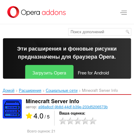
Пропустить
и
перейти
далее
Эти расширения и фоновые рисунки
предназначены для
браузера Opera
.
Загрузить Opera
Free for Android
Домой
Расширения
Социальные сети
Minecraft Server Info‎
Minecraft Server Info
автор:
a98a8ccf-9b8d-44df-b39e-233d5206573b
4.0
Ваша оценка
/ 5
Всего оценок:
21