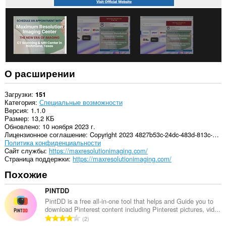
О расширении
Загрузки
151
Категория
Специальные возможности
Версия
1.1.0
Размер
13,2 КБ
Обновлено
10 ноября 2023 г.
Лицензионное соглашение
Copyright 2023 4827b53c-24dc-483d-813c-a4312e707645
Политика конфиденциальности
Cайт службы
https://maxresolutionimaging.com/
Страница поддержки
https://maxresolutionimaging.com/
Похожие
PINTDD
PintDD is a free all-in-one tool that helps and Guide you to
download Pinterest content including Pinterest pictures, vid...
В
2