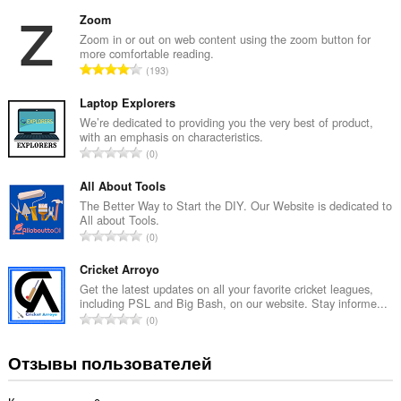
с
е
Zoom
г
Zoom in or out on web content using the zoom button for
more comfortable reading.
о
В
193
о
с
ц
е
Laptop Explorers
е
г
We’re dedicated to providing you the very best of product,
н
with an emphasis on characteristics.
о
о
В
0
о
к
с
ц
:
е
All About Tools
е
г
The Better Way to Start the DIY. Our Website is dedicated to
н
All about Tools.
о
о
В
0
о
к
с
ц
:
е
Cricket Arroyo
е
г
Get the latest updates on all your favorite cricket leagues,
н
including PSL and Big Bash, on our website. Stay informe...
о
о
В
0
о
к
с
ц
:
е
Отзывы пользователей
е
г
н
о
о