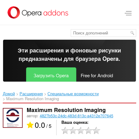
Пропустить
и
перейти
далее
Эти расширения и фоновые рисунки
предназначены для
браузера Opera
.
Загрузить Opera
Free for Android
Домой
Расширения
Специальные возможности
Maximum Resolution Imaging‎
Maximum Resolution Imaging
автор:
4827b53c-24dc-483d-813c-a4312e707645
0.0
Ваша оценка
/ 5