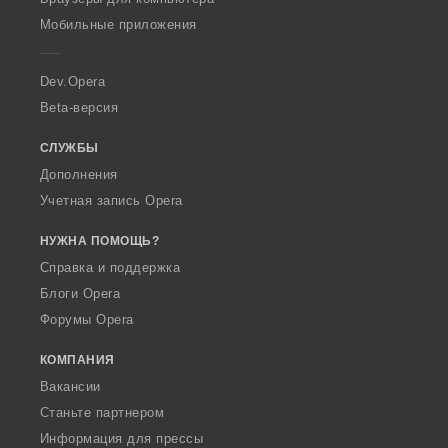
p
Мобильные приложения
e
r
a
Dev.Opera
Beta-версия
СЛУЖБЫ
Дополнения
Учетная запись Opera
НУЖНА ПОМОЩЬ?
Справка и поддержка
Блоги Opera
Форумы Opera
КОМПАНИЯ
Вакансии
Станьте партнером
Информация для прессы