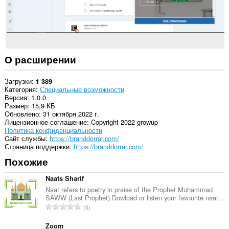
О расширении
Загрузки
1 389
Категория
Специальные возможности
Версия
1.0.0
Размер
15,9 КБ
Обновлено
31 октября 2022 г.
Лицензионное соглашение
Copyright 2022 growup
Политика конфиденциальности
Cайт службы
https://branddorrar.com/
Страница поддержки
https://branddorrar.com/
Похожие
Naats Sharif
Naat refers to poetry in praise of the Prophet Muhammad
SAWW (Last Prophet).Dowload or listen your favourite naat...
В
0
с
е
Zoom