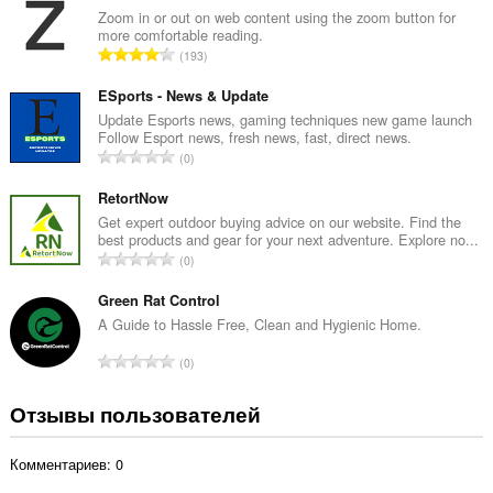
г
Zoom in or out on web content using the zoom button for
more comfortable reading.
о
В
193
о
с
ц
е
ESports - News & Update
е
г
Update Esports news, gaming techniques new game launch
н
Follow Esport news, fresh news, fast, direct news.
о
о
В
0
о
к
с
ц
:
е
RetortNow
е
г
Get expert outdoor buying advice on our website. Find the
н
best products and gear for your next adventure. Explore no...
о
о
В
0
о
к
с
ц
:
е
Green Rat Control
е
г
A Guide to Hassle Free, Clean and Hygienic Home.
н
о
о
В
0
о
к
с
ц
:
е
Отзывы пользователей
е
г
н
о
о
Комментариев: 0
о
к
ц