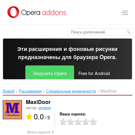
Пропустить
и
перейти
далее
Эти расширения и фоновые рисунки
предназначены для
браузера Opera
.
Загрузить Opera
Free for Android
Домой
Расширения
Специальные возможности
MaxiDoor‎
MaxiDoor
автор:
growup
0.0
Ваша оценка
/ 5
Всего оценок:
0