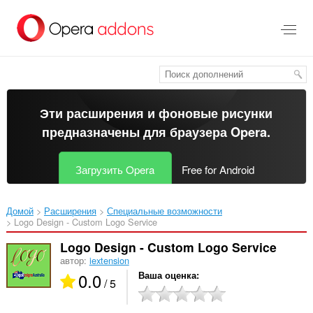
Пропустить
и
перейти
далее
Эти расширения и фоновые рисунки
предназначены для
браузера Opera
.
Загрузить Opera
Free for Android
Домой
Расширения
Специальные возможности
Logo Design - Custom Logo Service‎
Logo Design - Custom Logo Service
автор:
iextension
0.0
Ваша оценка
/ 5