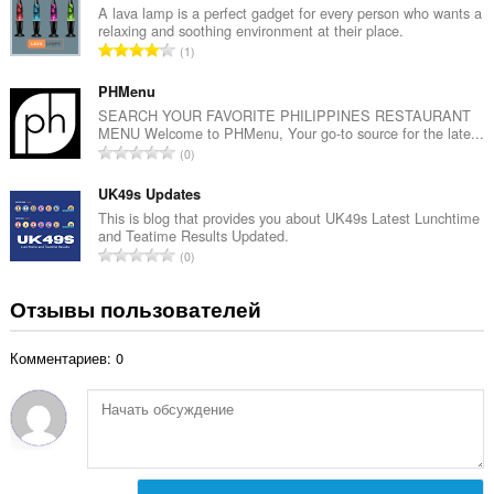
г
A lava lamp is a perfect gadget for every person who wants a
н
relaxing and soothing environment at their place.
о
о
В
1
о
к
с
ц
:
е
PHMenu
е
г
SEARCH YOUR FAVORITE PHILIPPINES RESTAURANT
н
MENU Welcome to PHMenu, Your go-to source for the late...
о
о
В
0
о
к
с
ц
:
е
UK49s Updates
е
г
This is blog that provides you about UK49s Latest Lunchtime
н
and Teatime Results Updated.
о
о
В
0
о
к
с
ц
:
е
Отзывы пользователей
е
г
н
о
о
Комментариев: 0
о
к
ц
:
е
н
о
к