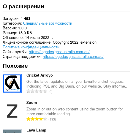
О расширении
Загрузки
1 493
Категория
Специальные возможности
Версия
1.0.0
Размер
15,0 КБ
Обновлено
14 июля 2022 г.
Лицензионное соглашение
Copyright 2022 iextension
Политика конфиденциальности
Cайт службы
https://logodesignsaustralia.com.au/
Страница поддержки
https://logodesignsaustralia.com.au/
Похожие
Cricket Arroyo
Get the latest updates on all your favorite cricket leagues,
including PSL and Big Bash, on our website. Stay informe...
В
0
с
е
Zoom
г
Zoom in or out on web content using the zoom button for
more comfortable reading.
о
В
193
о
с
ц
е
Lava Lamp
е