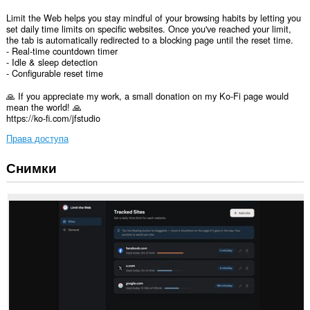
Limit the Web helps you stay mindful of your browsing habits by letting you
set daily time limits on specific websites. Once you've reached your limit,
the tab is automatically redirected to a blocking page until the reset time.
- Real-time countdown timer
- Idle & sleep detection
- Configurable reset time
🙏 If you appreciate my work, a small donation on my Ko-Fi page would
mean the world! 🙏
https://ko-fi.com/jfstudio
Права доступа
Снимки
У
этого
расширения
есть
доступ
к
вашим
данным
на
всех
сайтах.
У