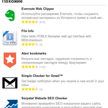
Похожие
Evernote Web Clipper
Используйте расширение Evernote, чтобы сохранять
интересные материалы из Интернета прямо в свой акк...
В
610
с
е
File Info
г
Data table HTML5 filereader web api interface with
MD5/checksum
о
В
2
о
с
ц
е
Atavi bookmarks
е
г
Визуальные закладки, надежная сохранность и
н
синхронизация закладок между браузерами
о
о
В
170
о
к
с
ц
:
е
Simple Checker for Gmail™
е
г
Get badge notification when you receive a new email in your
н
inbox
о
о
В
3
о
к
с
ц
:
е
Serpstat Website SEO Checker
е
г
Мгновенно проверяйте SEO показатели вашего сайта,
н
анализируйте конкурентов и пользуйтесь мощной поис...