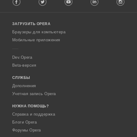
Facebook
Twitter
Youtube
LinkedIn
Instag
o
l
l
o
ЗАГРУЗИТЬ OPERA
w
O
Браузеры для компьютера
p
Мобильные приложения
e
r
a
Dev.Opera
Beta-версия
СЛУЖБЫ
Дополнения
Учетная запись Opera
НУЖНА ПОМОЩЬ?
Справка и поддержка
Блоги Opera
Форумы Opera