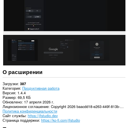
этого
расширения
есть
доступ
к
вашим
вкладкам
и
действиям
в
интернете.
О расширении
Загрузки
387
Категория
Продуктивная работа
Версия
1.4.4
Размер
69,5 КБ
Обновлено
17 апреля 2026 г.
Лицензионное соглашение
Copyright 2026 baacdd18-e263-449f-813b-e4998a2fde7d
Политика конфиденциальности
Cайт службы
https://jfstudio.dev
Страница поддержки
https://ko-fi.com/jfstudio