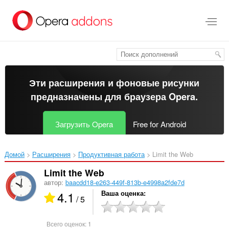
Пропустить
и
перейти
далее
Эти расширения и фоновые рисунки
предназначены для
браузера Opera
.
Загрузить Opera
Free for Android
Домой
Расширения
Продуктивная работа
Limit the Web‎
Limit the Web
автор:
baacdd18-e263-449f-813b-e4998a2fde7d
4.1
Ваша оценка
/ 5
Всего оценок:
1