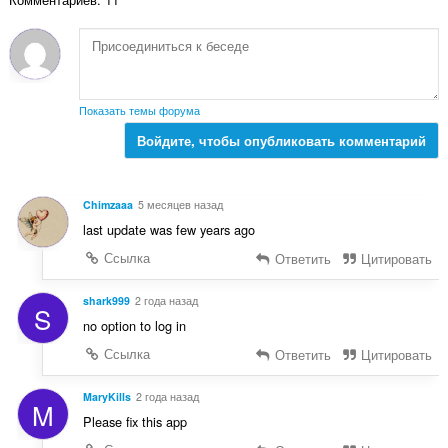
о
к
ц
:
е
н
о
к
Показать темы форума
:
Войдите, чтобы опубликовать комментарий
Chimzaaa
5 месяцев назад
last update was few years ago
Ссылка
Ответить
Цитировать
shark999
2 года назад
S
no option to log in
Ссылка
Ответить
Цитировать
MaryKills
2 года назад
M
Please fix this app