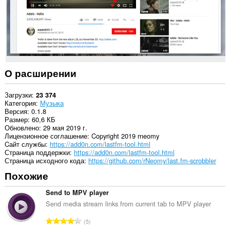
О расширении
Загрузки
23 374
Категория
Музыка
Версия
0.1.8
Размер
60,6 КБ
Обновлено
29 мая 2019 г.
Лицензионное соглашение
Copyright 2019 rneomy
Cайт службы
https://add0n.com/lastfm-tool.html
Страница поддержки
https://add0n.com/lastfm-tool.html
Страница исходного кода
https://github.com/rNeomy/last.fm-scrobbler
Похожие
Send to MPV player
Send media stream links from current tab to MPV player
В
5