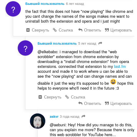
Бывший пользователь
6 лет назад
?
the fact that this does not have "now playing" like chrome and
you cant change the names of the songs makes me want to
uninstall both the extension and opera and i just might
Свернуть
Ссылка
Ответить
Цитировать
Бывший пользователь
5 лет назад
?
@elkebabo: i managed to download the "web
scrobbler" extension from chrome extension by
downloading a "install chrome extension" from opera
extensions. connected that extension to my
last.fm
account and made it to work where u can be able to
see the "now playing" and can change names and can
disable it just the way it's supposed to be
hope this
helps to everyone who'll need it in the future :3
Свернуть
Ссылка
Ответить
Цитировать
askvr
3 года назад
@aebuni: Hey! How did you manage to do this,
can you explain me more? Because there is only
this web scrobbler for YouTube here...