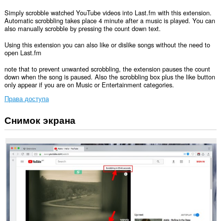
Simply scrobble watched YouTube videos into Last.fm with this extension.
Automatic scrobbling takes place 4 minute after a music is played. You can
also manually scrobble by pressing the count down text.
Using this extension you can also like or dislike songs without the need to
open Last.fm
note that to prevent unwanted scrobbling, the extension pauses the count
down when the song is paused. Also the scrobbling box plus the like button
only appear if you are on Music or Entertainment categories.
Права доступа
Снимок экрана
У
этого
расширения
есть
доступ
к
вашим
данным
на
некоторых
сайтах.