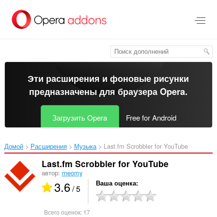
Пропустить
и
перейти
далее
Эти расширения и фоновые рисунки
предназначены для
браузера Opera
.
Загрузить Opera
Free for Android
Домой
Расширения
Музыка
Last.fm Scrobbler for YouTube‎
Last.fm Scrobbler for YouTube
автор:
rneomy
3.6
Ваша оценка
/ 5
Всего оценок:
17