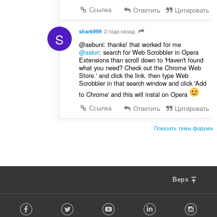
Ссылка
Ответить
Цитировать
shark999
2 года назад
S
@aebuni: thanks! that worked for me
@askvr
: search for Web Scrobbler in Opera
Extensions than scroll down to 'Haven't found
what you need? Check out the Chrome Web
Store.' and click the link. then type Web
Scrobbler in that search window and click 'Add
to Chrome' and this will instal on Opera
Ссылка
Ответить
Цитировать
Показать темы форума
Верх
F
Facebook
Twitter
Youtube
LinkedIn
Instag
o