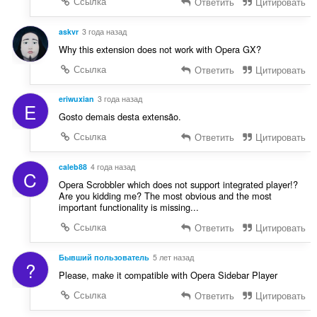
Ссылка
Ответить
Цитировать
askvr
3 года назад
Why this extension does not work with Opera GX?
Ссылка
Ответить
Цитировать
eriwuxian
3 года назад
E
Gosto demais desta extensão.
Ссылка
Ответить
Цитировать
caleb88
4 года назад
C
Opera Scrobbler which does not support integrated player!?
Are you kidding me? The most obvious and the most
important functionality is missing...
Ссылка
Ответить
Цитировать
Бывший пользователь
5 лет назад
?
Please, make it compatible with Opera Sidebar Player
Ссылка
Ответить
Цитировать