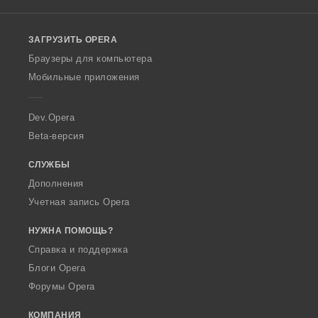
l
l
o
ЗАГРУЗИТЬ OPERA
w
O
Браузеры для компьютера
p
Мобильные приложения
e
r
a
Dev.Opera
Beta-версия
СЛУЖБЫ
Дополнения
Учетная запись Opera
НУЖНА ПОМОЩЬ?
Справка и поддержка
Блоги Opera
Форумы Opera
КОМПАНИЯ