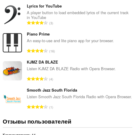
с
е
Lyrics for YouTube
г
A player button to load embedded lyrics of the current track
in YouTube
о
В
3
о
с
ц
е
Piano Prime
е
г
An easy-to-use and lite piano app for your browser.
н
о
о
В
16
о
к
с
ц
:
е
KJMZ DA BLAZE
е
г
Listen KJMZ DA BLAZE Radio with Opera Browser.
н
о
о
В
4
о
к
с
ц
:
е
Smooth Jazz South Florida
е
г
Listen Smooth Jazz South Florida Radio with Opera Browser.
н
о
о
В
1
о
к
с
ц
:
е
Отзывы пользователей
е
г
н
о
о
Комментариев: 11