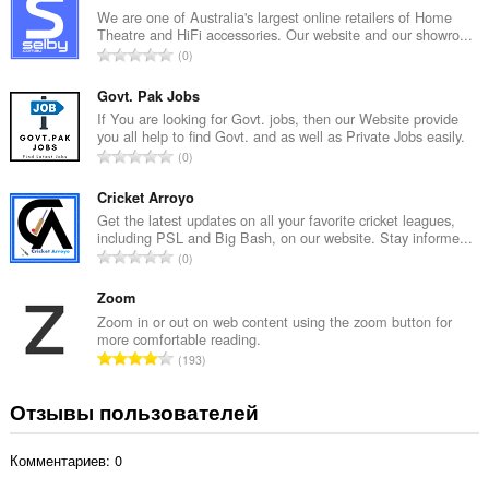
г
We are one of Australia's largest online retailers of Home
Theatre and HiFi accessories. Our website and our showro...
о
В
0
о
с
ц
е
Govt. Pak Jobs
е
г
If You are looking for Govt. jobs, then our Website provide
н
you all help to find Govt. and as well as Private Jobs easily.
о
о
В
0
о
к
с
ц
:
е
Cricket Arroyo
е
г
Get the latest updates on all your favorite cricket leagues,
н
including PSL and Big Bash, on our website. Stay informe...
о
о
В
0
о
к
с
ц
:
е
Zoom
е
г
Zoom in or out on web content using the zoom button for
н
more comfortable reading.
о
о
В
193
о
к
с
ц
:
е
Отзывы пользователей
е
г
н
о
о
Комментариев: 0
о
к
ц