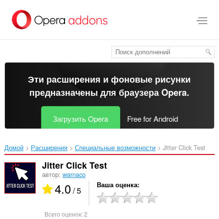
Пропустить
и
перейти
далее
Эти расширения и фоновые рисунки
предназначены для
браузера Opera
.
Загрузить Opera
Free for Android
Домой
Расширения
Специальные возможности
Jitter Click Test‎
Jitter Click Test
автор:
warnaco
4.0
Ваша оценка
/ 5
Всего оценок:
2