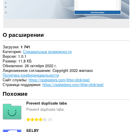
О расширении
Загрузки
1 741
Категория
Специальные возможности
Версия
1.0.1
Размер
11,8 КБ
Обновлено
26 октября 2022 г.
Лицензионное соглашение
Copyright 2022 warnaco
Политика конфиденциальности
Cайт службы
https://cpstesters.com/jitter-click-test/
Страница поддержки
https://cpstesters.com/jitter-click-test/
Похожие
Prevent duplicate tabs
Prevent duplicate tabs
В
7
с
е
SELBY