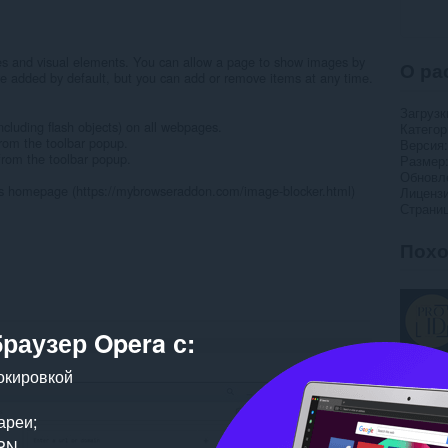
ges and visual elements. You can allow a page to show images by
О ра
are added by default, but you can add or remove items at any time.
Загрузк
ncluding flash objects) on all webpages.
Категор
rom the toolbar popup.
Версия
from the toolbar popup.
Размер
Обновл
on's homepage (https://mybrowseraddon.com/image-blocker.html)
Лиценз
Страни
Пох
браузер Opera с:
окировкой
ареи;
PN.