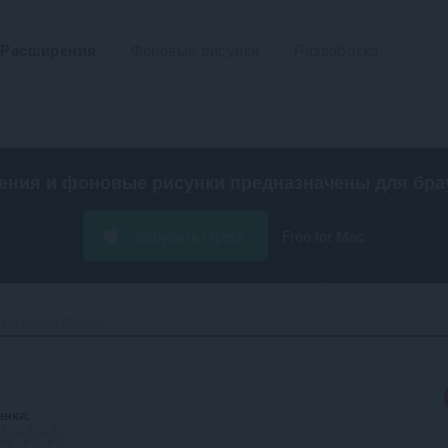
Расширения
Фоновые рисунки
Разработка
ения и фоновые рисунки предназначены для
бра
Загрузить Opera
Free for Mac
ast Image Blocker‎
енка