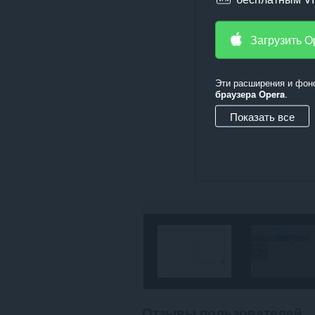
сайтах.
Загрузить O
Эти расширения и фон
браузера Opera
.
Показать все
Отзывы пользователей