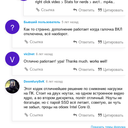
right click video > Stats for nerds > avc1.. mp4a..
Ссылка
Ответить
Цитировать
Бывший пользователь
5 лет назад
?
Как то странно, дополнение работает когда галочка ВКЛ
отключена, всё наоборот.
Ссылка
Ответить
Цитировать
vic2net
6 лет назад
V
Отлично работает! ура! Thanks much. works well!
Ссылка
Ответить
Цитировать
DoomfurySvK
6 лет назад
Этот кодек отличнейшее решение по снижению нагрузки
на ПК. Стоит на двух ноутах, на одном встроенное видео
ядро, а во втором дискретка, полёт отличный. Ноуты не
богатыри, но с парой SSD всё летает, советую, ах чуть
не забыл, процы на обоих Intel Core i3.
Ссылка
Ответить
Цитировать
Показать темы форума