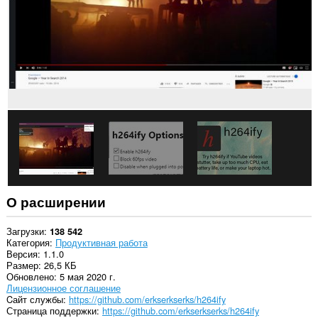
О расширении
Загрузки
138 542
Категория
Продуктивная работа
Версия
1.1.0
Размер
26,5 КБ
Обновлено
5 мая 2020 г.
Лицензионное соглашение
Cайт службы
https://github.com/erkserkserks/h264ify
Страница поддержки
https://github.com/erkserkserks/h264ify