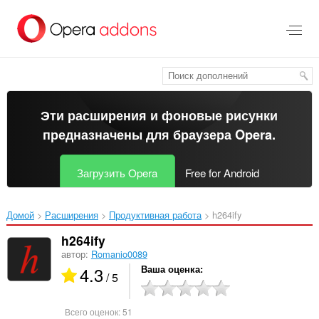
Пропустить
и
перейти
далее
Эти расширения и фоновые рисунки
предназначены для
браузера Opera
.
Загрузить Opera
Free for Android
Домой
Расширения
Продуктивная работа
h264ify‎
h264ify
автор:
Romanio0089
4.3
Ваша оценка
/ 5
Всего оценок:
51