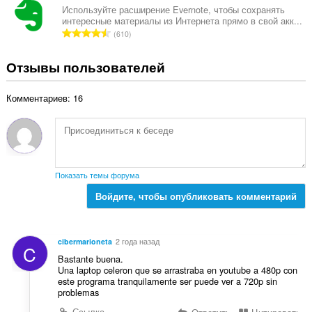
е
г
Используйте расширение Evernote, чтобы сохранять
н
интересные материалы из Интернета прямо в свой акк...
о
о
В
610
о
к
с
ц
:
е
Отзывы пользователей
е
г
н
о
о
Комментариев: 16
о
к
ц
:
е
н
о
к
Показать темы форума
:
Войдите, чтобы опубликовать комментарий
cibermarioneta
2 года назад
C
Bastante buena.
Una laptop celeron que se arrastraba en youtube a 480p con
este programa tranquilamente ser puede ver a 720p sin
problemas
Ссылка