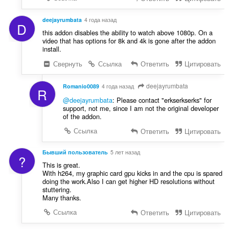
deejayrumbata
4 года назад
D
this addon disables the ability to watch above 1080p. On a
video that has options for 8k and 4k is gone after the addon
install.
Свернуть
Ссылка
Ответить
Цитировать
deejayrumbata
Romanio0089
4 года назад
R
@deejayrumbata
: Please contact "erkserkserks" for
support, not me, since I am not the original developer
of the addon.
Ссылка
Ответить
Цитировать
Бывший пользователь
5 лет назад
?
This is great.
With h264, my graphic card gpu kicks in and the cpu is spared
doing the work.Also I can get higher HD resolutions without
stuttering.
Many thanks.
Ссылка
Ответить
Цитировать