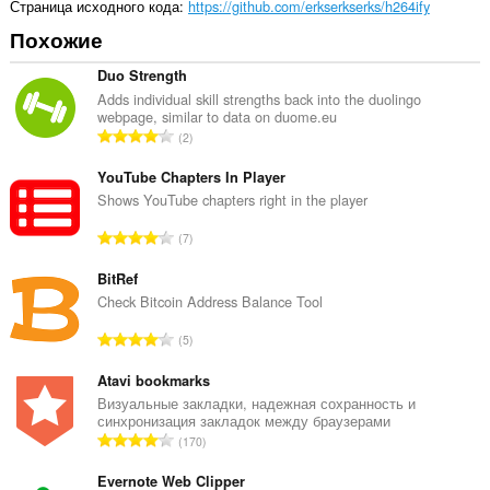
Страница исходного кода
https://github.com/erkserkserks/h264ify
Похожие
Duo Strength
Adds individual skill strengths back into the duolingo
webpage, similar to data on duome.eu
В
2
с
е
YouTube Chapters In Player
г
Shows YouTube chapters right in the player
о
В
7
о
с
ц
е
BitRef
е
г
Check Bitcoin Address Balance Tool
н
о
о
В
5
о
к
с
ц
:
е
Atavi bookmarks
е
г
Визуальные закладки, надежная сохранность и
н
синхронизация закладок между браузерами
о
о
В
170
о
к
с
ц
:
е
Evernote Web Clipper