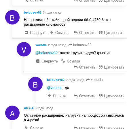
Ответить
Цитировать
belousov82
3 года назад
B
На последней стабильной версии 98.0.4759.6 это
расширение сломалось
Свернуть
Ссылка
Ответить
Цитировать
belousov82
voeoda
2 года назад
V
@belousov82
: плохо грузит видео? (рывки)
Свернуть
Ссылка
Ответить
Цитировать
voeoda
belousov82
2 года назад
B
@voeoda
: да
Ссылка
Ответить
Цитировать
Alex-4
3 года назад
A
Отличное расширение, нагрузка на процессор снизилась
в 4 раза!
Ссылка
Ответить
Цитировать