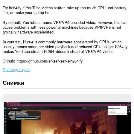
Try h264ify if YouTube videos stutter, take up too much CPU, eat battery
life, or make your laptop hot.
By default, YouTube streams VP8/VP9 encoded video. However, this can
cause problems with less powerful machines because VP8/VP9 is not
typically hardware accelerated.
In contrast, H.264 is commonly hardware accelerated by GPUs, which
usually means smoother video playback and reduced CPU usage. h264ify
makes YouTube stream H.264 videos instead of VP8/VP9 videos.
Github: https://github.com/erkserkserks/h264ify
Права доступа
Снимки
У
этого
расширения
есть
доступ
к
вашим
данным
на
некоторых
сайтах.