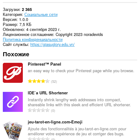
Загрузки
2 365
Категория
Социальные сети
Версия
1.0.0
Размер
7,5 КБ
Обновлено
4 сентября 2023 г.
Лицензионное соглашение
Copyright 2023 noradevids
Политика конфиденциальности
Cайт службы
https://giasuglory.edu.vn/
Похожие
Pinterest™ Panel
an easy way to check your Pinterest page while you browse.
В
52
с
е
IDE`a URL Shortener
г
Instantly shrink lengthy web addresses into compact,
shareable links with this sleek and efficient URL shortener.
о
В
0
о
с
ц
е
jeu-tarot-en-ligne.com•Emoji
е
г
Ajoute des fonctionnalités à jeu-tarot-en-ligne.com pour
н
améliorer votre expérience de jeu et corriger des bugs.
о
о
В
0