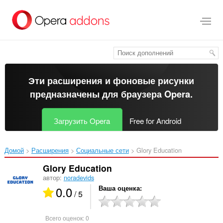
Пропустить
и
перейти
далее
Эти расширения и фоновые рисунки
предназначены для
браузера Opera
.
Загрузить Opera
Free for Android
Домой
Расширения
Социальные сети
Glory Education‎
Glory Education
автор:
noradevids
0.0
Ваша оценка
/ 5
Всего оценок:
0