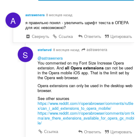
astrawenera
8 месяцев назад
A
я правильно понял - увеличить шрифт текста в ОПЕРА
для иос невозможно?
Свернуть
Ссылка
Ответить
Цитировать
astrawenera
stefanvd
8 месяцев назад
S
@astrawenera
You commented on my Font Size Increase Opera
extension. And
can not be used
all Opera extensions
in the Opera mobile iOS app. That is the limit set by
the Opera web browser.
Opera extensions can only be used in the desktop web
browser.
See other sources
https://www.reddit.com/r/operabrowser/comments/ru5le
x/can_i_add_extensions_to_opera_mobile/
https://www.reddit.com/r/operabrowser/comments/om1k
ma/are_there_extensions_available_for_opera_gx_mobi
le/
Ссылка
Ответить
Цитировать