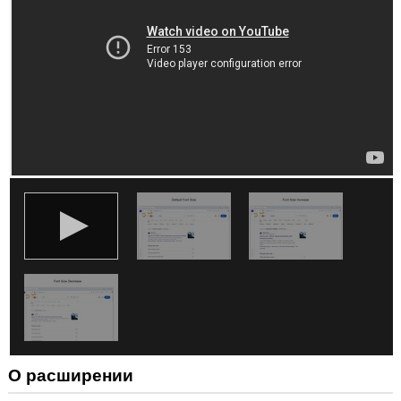
некоторых
сайтах.
О расширении