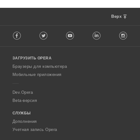
Верх
F
Facebook
Twitter
Youtube
LinkedIn
Instag
o
l
l
o
ЗАГРУЗИТЬ OPERA
w
O
Браузеры для компьютера
p
Мобильные приложения
e
r
a
Dev.Opera
Beta-версия
СЛУЖБЫ
Дополнения
Учетная запись Opera