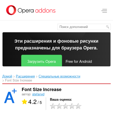
Пропустить
и
перейти
далее
Эти расширения и фоновые рисунки
предназначены для
браузера Opera
.
Загрузить Opera
Free for Android
Домой
Расширения
Специальные возможности
Font Size Increase‎
Font Size Increase
автор:
stefanvd
4.2
Ваша оценка
/ 5