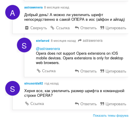
astrawenera
8 месяцев назад
A
Добрый день! А можно ли увеличить шрифт
непосредственно в самой ОПЕРА в иос (айфон и айпад)
Свернуть
Ссылка
Ответить
Цитировать
astrawenera
stefanvd
8 месяцев назад
S
@astrawenera
Opera does not support Opera extensions on iOS
mobile devices. Opera extensions is only for desktop
web browsers.
Ссылка
Ответить
Цитировать
sinusoida92
год назад
S
Херня все, как увеличить размер шрифта в команндной
строке OPERA?
Ссылка
Ответить
Цитировать
Показать темы форума