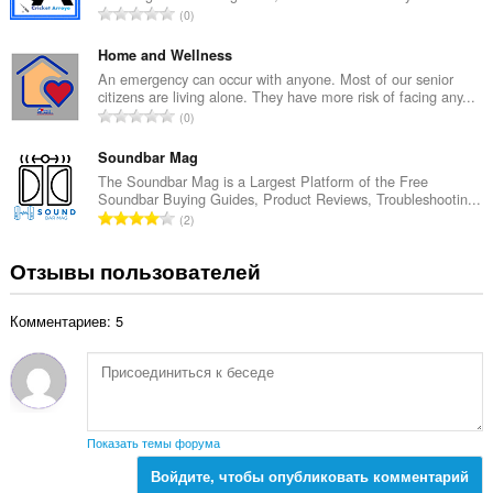
о
В
0
о
к
с
ц
:
е
Home and Wellness
е
г
An emergency can occur with anyone. Most of our senior
н
citizens are living alone. They have more risk of facing any...
о
о
В
0
о
к
с
ц
:
е
Soundbar Mag
е
г
The Soundbar Mag is a Largest Platform of the Free
н
Soundbar Buying Guides, Product Reviews, Troubleshootin...
о
о
В
2
о
к
с
ц
:
е
Отзывы пользователей
е
г
н
о
о
Комментариев: 5
о
к
ц
:
е
н
о
к
Показать темы форума
:
Войдите, чтобы опубликовать комментарий