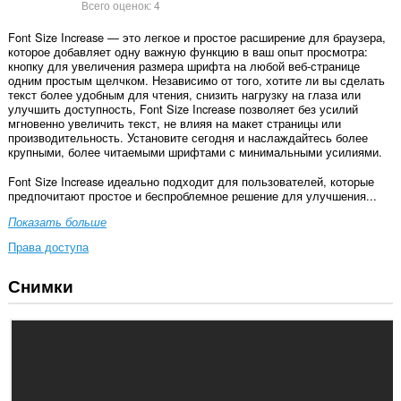
Всего оценок:
4
Font Size Increase — это легкое и простое расширение для браузера,
которое добавляет одну важную функцию в ваш опыт просмотра:
кнопку для увеличения размера шрифта на любой веб-странице
одним простым щелчком. Независимо от того, хотите ли вы сделать
текст более удобным для чтения, снизить нагрузку на глаза или
улучшить доступность, Font Size Increase позволяет без усилий
мгновенно увеличить текст, не влияя на макет страницы или
производительность. Установите сегодня и наслаждайтесь более
крупными, более читаемыми шрифтами с минимальными усилиями.
Font Size Increase идеально подходит для пользователей, которые
предпочитают простое и беспроблемное решение для улучшения...
Показать больше
Права доступа
Снимки
У
этого
расширения
есть
доступ
к
вашим
данным
на