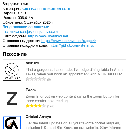
Загрузки
1 940
Категория
Специальные возможности
Версия
1.1.3
Размер
336,6 КБ
Обновлено
5 декабря 2025 г.
Лицензионное соглашение
Политика конфиденциальности
Cайт службы
https://www.stefanvd.net
Страница поддержки
https://www.stefanvd.net/support/
Страница исходного кода
https://github.com/stefanvd
Похожие
Moruxo
Find a gorgeous, handmade, live edge dining table in Austin
Texas, when you book an appointment with MORUXO Disc...
В
0
с
е
Zoom
г
Zoom in or out on web content using the zoom button for
more comfortable reading.
о
В
193
о
с
ц
е
Cricket Arroyo
е
г
Get the latest updates on all your favorite cricket leagues,
н
including PSL and Big Bash, on our website. Stay informe...
о