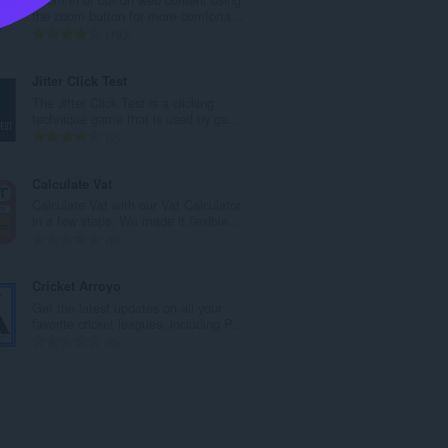
о
the zoom button for more comforta...
о
В
193
ц
с
е
е
Jitter Click Test
н
г
The Jitter Click Test is a clicking
о
о
technique game that is used by ga...
к
о
В
2
:
ц
с
е
е
Calculate Vat
н
г
Calculate Vat with our Vat Calculator
о
о
in a few steps. We made it flexible...
к
о
В
0
:
ц
с
е
е
Cricket Arroyo
н
г
Get the latest updates on all your
о
о
favorite cricket leagues, including P...
к
о
В
0
:
ц
с
е
е
н
г
о
о
к
о