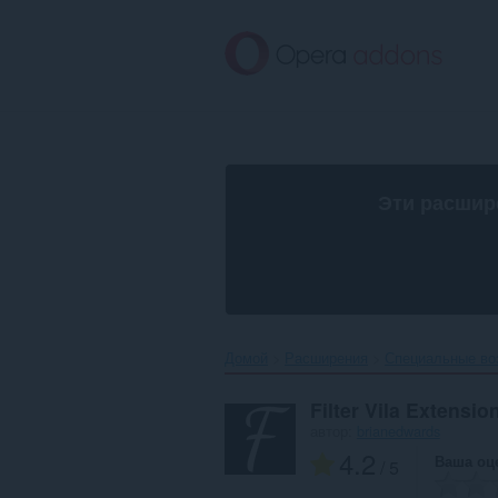
Пропустить
и
перейти
далее
Эти расшир
Домой
Расширения
Специальные во
Filter Vila Extensio
автор:
brianedwards
4.2
Ваша оц
/ 5