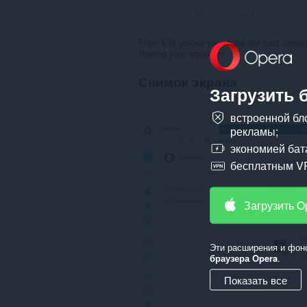
Всего оценок:
1
Filter Vila guides you about the best canist
filtering your aquarium.
Снимок экрана
Загрузить 
встроенной бл
рекламы;
экономией бат
бесплатным V
Загрузить O
Эти расширения и фон
браузера Opera
.
Показать все