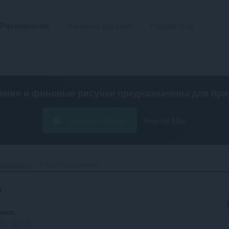
Расширения
Фоновые рисунки
Разработка
ения и фоновые рисунки предназначены для
бра
Загрузить Opera
Free for Mac
зможности
Filter Vila Extension‎
n
енка