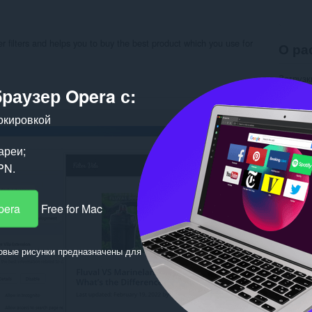
er filters and helps you to buy the best product which you use for
О ра
Загрузк
Категор
браузер Opera с:
Версия
Размер
окировкой
Обновл
Лиценз
Полити
ареи;
Cайт с
PN.
Страни
Пох
pera
Free for Mac
овые рисунки предназначены для