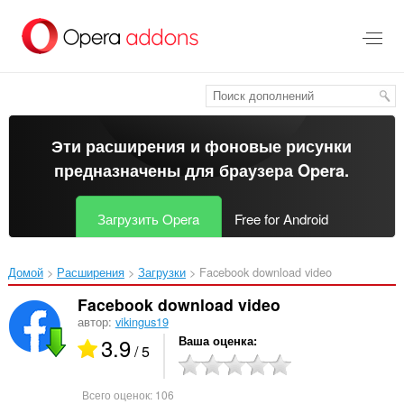
Пропустить
и
перейти
далее
Эти расширения и фоновые рисунки
предназначены для
браузера Opera
.
Загрузить Opera
Free for Android
Домой
Расширения
Загрузки
Facebook download video‎
Facebook download video
автор:
vikingus19
3.9
Ваша оценка
/ 5
Всего оценок:
106