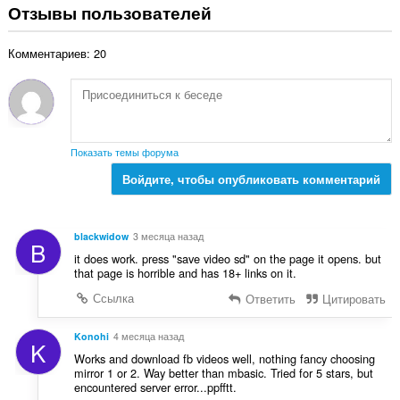
е
Отзывы пользователей
е
г
н
о
о
Комментариев: 20
о
к
ц
:
е
н
о
к
Показать темы форума
:
Войдите, чтобы опубликовать комментарий
blackwidow
3 месяца назад
B
it does work. press "save video sd" on the page it opens. but
that page is horrible and has 18+ links on it.
Ссылка
Ответить
Цитировать
Konohi
4 месяца назад
K
Works and download fb videos well, nothing fancy choosing
mirror 1 or 2. Way better than mbasic. Tried for 5 stars, but
encountered server error...ppfftt.