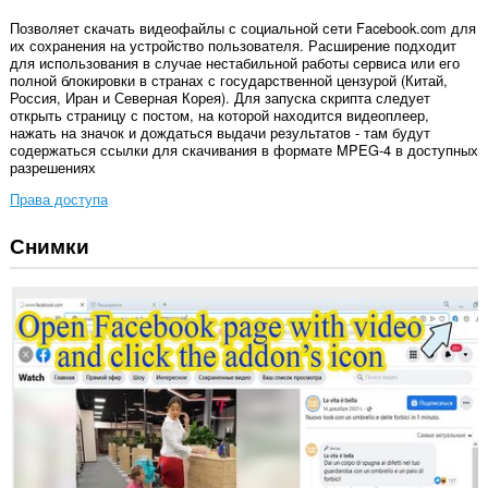
Позволяет скачать видеофайлы с социальной сети Facebook.com для
их сохранения на устройство пользователя. Расширение подходит
для использования в случае нестабильной работы сервиса или его
полной блокировки в странах с государственной цензурой (Китай,
Россия, Иран и Северная Корея). Для запуска скрипта следует
открыть страницу с постом, на которой находится видеоплеер,
нажать на значок и дождаться выдачи результатов - там будут
содержаться ссылки для скачивания в формате MPEG-4 в доступных
разрешениях
Права доступа
Снимки
У
этого
расширения
есть
доступ
к
вашим
данным
на
некоторых
сайтах.