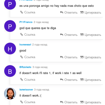
P
es una poronga amigo no hay nada mas choto que esto
Ссылка
Ответить
Цитировать
P11Franco
2 года назад
P
god que queres que te diga
Ссылка
Ответить
Цитировать
homewari
2 года назад
H
good
Ссылка
Ответить
Цитировать
BRzolado
3 года назад
B
if doesn't work i'll rate 1, if work i rate 1 as well
Ссылка
Ответить
Цитировать
ismetsoner
3 года назад
it doesn't work.:(
Ссылка
Ответить
Цитировать