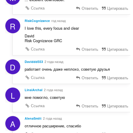
Ссылка
Ответить
Цитировать
RiskCognizance
год назад
R
I love this, every focus and clear
David
Risk Cognizance GRC
Ссылка
Ответить
Цитировать
Daviddd553
2 года назад
D
работает очень даже неплохо, советую друзья
Ссылка
Ответить
Цитировать
LinsiArchal
2 года назад
L
мне помогло, советую
Ссылка
Ответить
Цитировать
AlenaSmitt
2 года назад
A
отличное расширение, спасибо