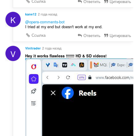
Ссылка
Ответить
Цитировать
kane12
2 года назад
K
@opera-comments-bot
I tried at my end but doesn't work at my end.
Ссылка
Ответить
Цитировать
Vinitrader
2 года назад
V
Hey it works flawless !!!!!!! HD & SD videos!