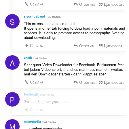
Ссылка
Ответить
Цитировать
sissyhusband
год назад
S
This extension is a piece of shit.
It opens another tab forcing to download a porn materials and
services. It is only to promote access to pornography. Nothing
about downloading.
Ссылка
Ответить
Цитировать
akmh
год назад
A
Sehr guter Video-Downloader für Facebook. Funktioniert
fast
bei jedem Video sofort, manches mal muss man ein zweites
mal den Downloader starten - dann klappt es aber.
Ссылка
Ответить
Цитировать
ProSergi0
год назад
P
Это сообщение удалено!
Ссылка
mimomedia
год назад
M
... excelent downloader.