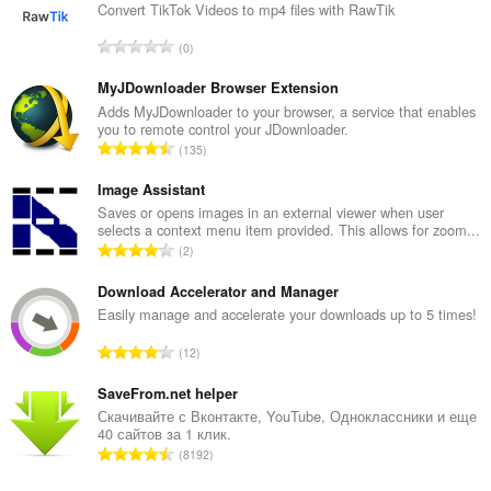
Convert TikTok Videos to mp4 files with RawTik
В
0
с
е
MyJDownloader Browser Extension
г
Adds MyJDownloader to your browser, a service that enables
you to remote control your JDownloader.
о
В
135
о
с
ц
е
Image Assistant
е
г
Saves or opens images in an external viewer when user
н
selects a context menu item provided. This allows for zoom...
о
о
В
2
о
к
с
ц
:
е
Download Accelerator and Manager
е
г
Easily manage and accelerate your downloads up to 5 times!
н
о
о
В
12
о
к
с
ц
:
е
SaveFrom.net helper
е
г
Скачивайте с Вконтакте, YouTube, Одноклассники и еще
н
40 сайтов за 1 клик.
о
о
В
8192
о
к
с
ц
: