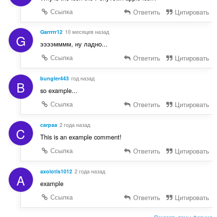
Ссылка
Ответить
Цитировать
Garrrrr12
10 месяцев назад
G
ээээмммм, ну ладно...
Ссылка
Ответить
Цитировать
bungler443
год назад
B
so example...
Ссылка
Ответить
Цитировать
carpaa
2 года назад
C
This is an example comment!
Ссылка
Ответить
Цитировать
axolotls1012
2 года назад
A
example
Ссылка
Ответить
Цитировать