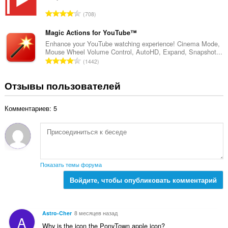
о
о
В
708
о
к
с
ц
:
е
Magic Actions for YouTube™
е
г
Enhance your YouTube watching experience! Cinema Mode,
н
Mouse Wheel Volume Control, AutoHD, Expand, Snapshot...
о
о
В
1442
о
к
с
ц
:
е
Отзывы пользователей
е
г
н
о
о
Комментариев: 5
о
к
ц
:
е
н
о
к
Показать темы форума
:
Войдите, чтобы опубликовать комментарий
Astro-Cher
8 месяцев назад
A
Why is the icon the PonyTown apple icon?