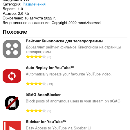
Категория
Развлечения
Версия
1.0
Размер
2,6 КБ
Обновлено
16 августа 2022 г.
Лицензионное соглашение
Copyright 2022 mradziszewski
Похожие
Рейтинг Кинопоиска для телепрограммы
Добавляет рейтинг фильмов Кинопоиска на страницы
телепрограмм
В
5
с
е
Auto Replay for YouTube™
г
Automatically repeats your favourite YouTube video.
о
В
13
о
с
ц
е
9GAG AnonBlocker
е
г
Block posts of anonymous users in your stream on 9GAG
н
о
о
В
2
о
к
с
ц
:
е
Sidebar for YouTube™
е
г
Easy Access to YouTube via Sidebar UI
н