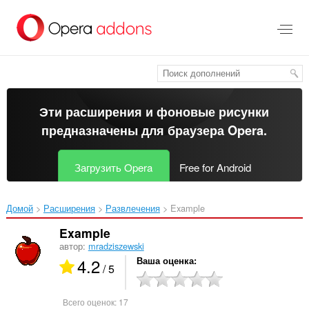
Пропустить
и
перейти
далее
Эти расширения и фоновые рисунки
предназначены для
браузера Opera
.
Загрузить Opera
Free for Android
Домой
Расширения
Развлечения
Example‎
Example
автор:
mradziszewski
4.2
Ваша оценка
/ 5
Всего оценок:
17