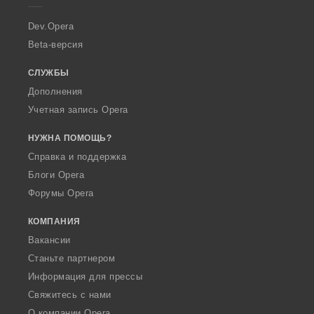
r
a
Dev.Opera
Beta-версия
СЛУЖБЫ
Дополнения
Учетная запись Opera
НУЖНА ПОМОЩЬ?
Справка и поддержка
Блоги Opera
Форумы Opera
КОМПАНИЯ
Вакансии
Станьте партнером
Информация для прессы
Свяжитесь с нами
О компании Opera