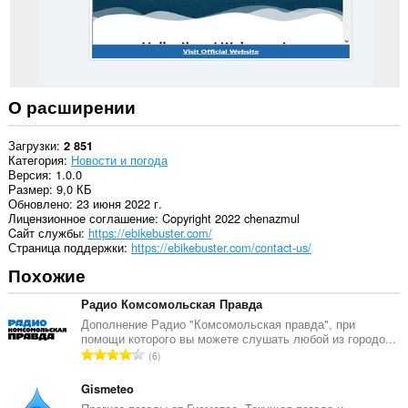
О расширении
Загрузки
2 851
Категория
Новости и погода
Версия
1.0.0
Размер
9,0 КБ
Обновлено
23 июня 2022 г.
Лицензионное соглашение
Copyright 2022 chenazmul
Cайт службы
https://ebikebuster.com/
Страница поддержки
https://ebikebuster.com/contact-us/
Похожие
Радио Комсомольская Правда
Дополнение Радио "Комсомольская правда", при
помощи которого вы можете слушать любой из городо...
В
6
с
е
Gismeteo