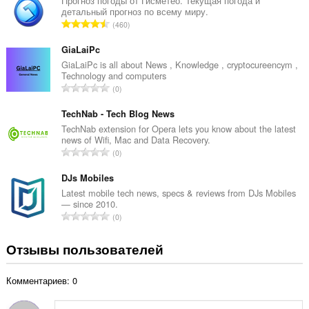
г
Прогноз погоды от Гисметео. Текущая погода и
детальный прогноз по всему миру.
о
В
460
о
с
ц
е
GiaLaiPc
е
г
GiaLaiPc is all about News , Knowledge , cryptocureencym ,
н
Technology and computers
о
о
В
0
о
к
с
ц
:
е
TechNab - Tech Blog News
е
г
TechNab extension for Opera lets you know about the latest
н
news of Wifi, Mac and Data Recovery.
о
о
В
0
о
к
с
ц
:
е
DJs Mobiles
е
г
Latest mobile tech news, specs & reviews from DJs Mobiles
н
— since 2010.
о
о
В
0
о
к
с
ц
:
е
Отзывы пользователей
е
г
н
о
о
Комментариев: 0
о
к
ц
: