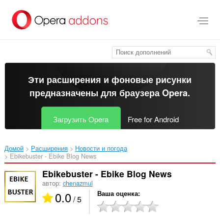
Пропустить
и
перейти
далее
Эти расширения и фоновые рисунки
предназначены для
браузера Opera
.
Загрузить Opera
Free for Android
Домой
Расширения
Новости и погода
Ebikebuster - Ebike Blog News‎
Ebikebuster - Ebike Blog News
автор:
chenazmul
0.0
Ваша оценка
/ 5