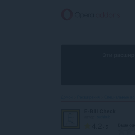
Пропустить
и
перейти
далее
Эти расшир
Домой
Расширения
Специальные во
E-Bill Check
автор:
techhub
4.2
Ваша оц
/ 5