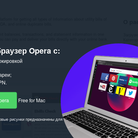
tform for getting all types of information about utility bills of
О ра
 and online duplicate bills.
unt balances, transactions, and statement information in one
Загрузк
ou can pay and deliver your bills directly with your online bank
Категор
Версия
браузер Opera с:
Размер
Обновл
Лиценз
окировкой
Полити
Cайт с
Страни
ареи;
PN.
Пох
pera
Free for Mac
овые рисунки предназначены для