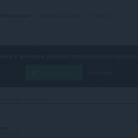
Расширения
Фоновые рисунки
Разработка
ения и фоновые рисунки предназначены для
бра
Загрузить Opera
Free for Mac
зможности
E-Bill Check‎
енка