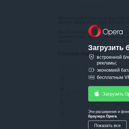
Всего оценок:
1
Welcome to eBillcheck, a one-stop digital pla
WAPDA, WASA, PTCL, GAS, K-Electric, CDA,
We will allow you to view your eBills, acco
convenient place. With our eBill services, y
account.
Загрузить 
Снимок экрана
встроенной бл
рекламы;
экономией бат
бесплатным V
Загрузить O
Эти расширения и фон
браузера Opera
.
Показать все