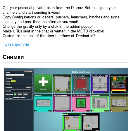
Get your personal private token from the Discord Bot, configure your
channels and start sending invites!
Copy Configurations or loaders, pushers, launchers, hatches and signs
instantly and past them as often as you want!
Change the gravity only by a click in the addon-popup!
Make URLs sent in the chat or written in the MOTD clickable!
Customize the look of the User Interface of 'Drednot.io'!
Права доступа
Снимки
У
этого
расширения
есть
доступ
к
вашим
данным
на
некоторых
сайтах.