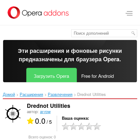
Пропустить
и
перейти
далее
Эти расширения и фоновые рисунки
предназначены для
браузера Opera
.
Загрузить Opera
Free for Android
Домой
Расширения
Развлечения
Drednot Utilities‎
Drednot Utilities
автор:
ar-row
0.0
Ваша оценка
/ 5
Всего оценок:
0