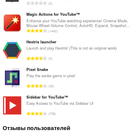
В
0
с
е
Magic Actions for YouTube™
г
Enhance your YouTube watching experience! Cinema Mode,
Mouse Wheel Volume Control, AutoHD, Expand, Snapshot...
о
В
1442
о
с
ц
е
Hextris launcher
е
г
Launch and play Hextris! (This is not an original work)
н
о
о
В
2
о
к
с
ц
:
е
Pixel Snake
е
г
Play the sanke game in pixel
н
о
о
В
32
о
к
с
ц
:
е
Sidebar for YouTube™
е
г
Easy Access to YouTube via Sidebar UI
н
о
о
В
708
о
к
с
ц
:
е
Отзывы пользователей
е
г
н