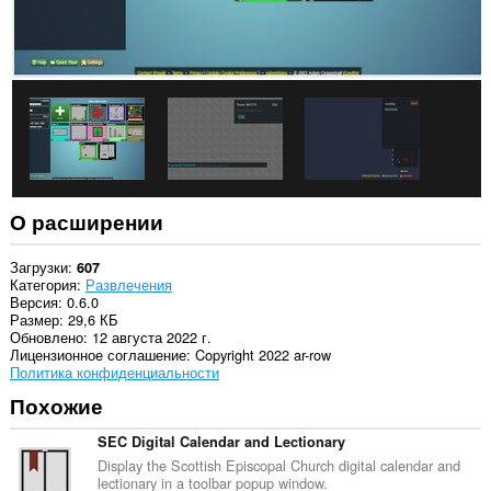
О расширении
Загрузки
607
Категория
Развлечения
Версия
0.6.0
Размер
29,6 КБ
Обновлено
12 августа 2022 г.
Лицензионное соглашение
Copyright 2022 ar-row
Политика конфиденциальности
Похожие
SEC Digital Calendar and Lectionary
Display the Scottish Episcopal Church digital calendar and
lectionary in a toolbar popup window.