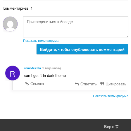
о
о
Комментариев: 1
о
к
ц
:
е
н
о
к
Показать темы форума
:
Войдите, чтобы опубликовать комментарий
remotekilla
2 года назад
R
can i get it in dark theme
Ссылка
Ответить
Цитировать
Показать темы форума
Верх