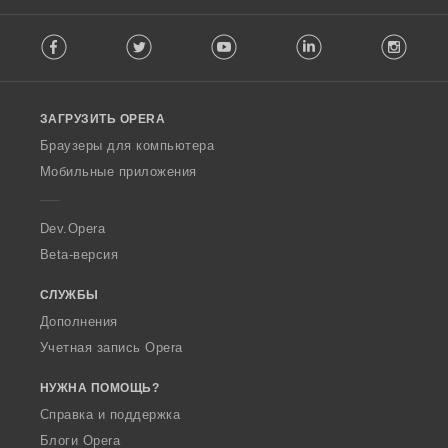
F
Facebook
Twitter
Youtube
LinkedIn
Instag
o
l
l
o
ЗАГРУЗИТЬ OPERA
w
O
Браузеры для компьютера
p
Мобильные приложения
e
r
a
Dev.Opera
Beta-версия
СЛУЖБЫ
Дополнения
Учетная запись Opera
НУЖНА ПОМОЩЬ?
Справка и поддержка
Блоги Opera