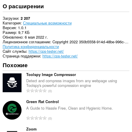
О расширении
Загрузки
2 207
Категория
Специальные возможности
Версия
1.0.1
Размер
9,7 КБ
Обновлено
6 мая 2022 г.
Лицензионное соглашение
Copyright 2022 350b5558-914d-48be-996c-d9f9a811d525
Политика конфиденциальности
Cайт службы
https://cps-tester.net/
Страница поддержки
https://cps-tester.net/
Похожие
Toolspy Image Compressor
Detect and compress images from any webpage using
Toolspy's powerful compression engine
В
0
с
е
Green Rat Control
г
A Guide to Hassle Free, Clean and Hygienic Home.
о
В
0
о
с
ц
е
Zoom
е