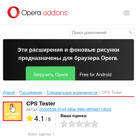
Пропустить
и
перейти
далее
Эти расширения и фоновые рисунки
предназначены для
браузера Opera
.
Загрузить Opera
Free for Android
Домой
Расширения
Специальные возможности
CPS Tester‎
CPS Tester
автор:
350b5558-914d-48be-996c-d9f9a811d525
4.1
Ваша оценка
/ 5
Всего оценок:
1