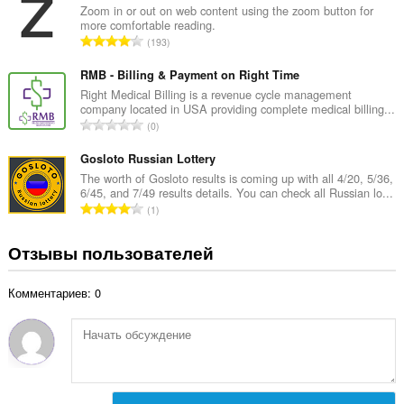
г
Zoom in or out on web content using the zoom button for
н
more comfortable reading.
о
о
В
193
о
к
с
ц
:
е
RMB - Billing & Payment on Right Time
е
г
Right Medical Billing is a revenue cycle management
н
company located in USA providing complete medical billing...
о
о
В
0
о
к
с
ц
:
е
Gosloto Russian Lottery
е
г
The worth of Gosloto results is coming up with all 4/20, 5/36,
н
6/45, and 7/49 results details. You can check all Russian lo...
о
о
В
1
о
к
с
ц
:
е
Отзывы пользователей
е
г
н
о
о
Комментариев: 0
о
к
ц
:
е
н
о
к