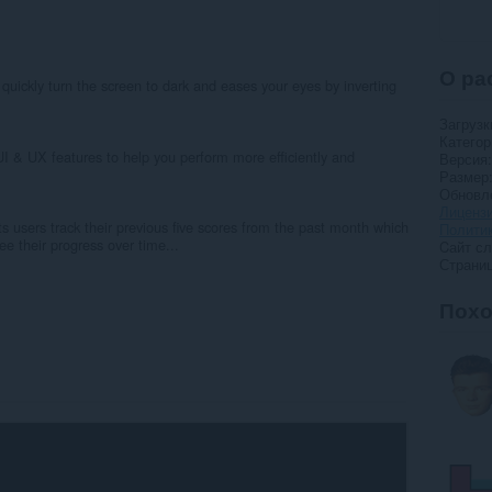
О ра
quickly turn the screen to dark and eases your eyes by inverting
Загрузк
Категор
I & UX features to help you perform more efficiently and
Версия
Размер
Обновл
Лиценз
ts users track their previous five scores from the past month which
Полити
e their progress over time...
Cайт с
Страни
Пох