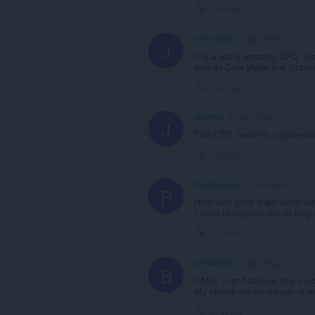
Ссылка
Johnny052
2 года назад
J
It is a really amazing CPS Tes
love its Dark Mode and Butto
Ссылка
JosBard
2 года назад
J
This CPS Tester is a game-chan
Ссылка
PeterRomero
3 года назад
P
Here was great experience wit
I need to improve my clicking 
Ссылка
brownedna
3 года назад
B
OMG, I can't believe how muc
My friends are so jealous of 
Ссылка