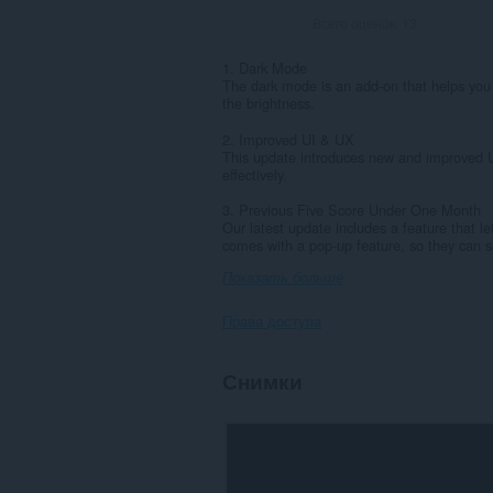
Всего оценок:
13
1. Dark Mode
The dark mode is an add-on that helps you 
the brightness.
2. Improved UI & UX
This update introduces new and improved U
effectively.
3. Previous Five Score Under One Month
Our latest update includes a feature that le
comes with a pop-up feature, so they can se
Показать больше
Права доступа
У
Снимки
этого
расширения
есть
доступ
к
вашим
вкладкам