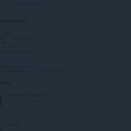
Загрузить Opera
сширении
и
665
ия
Развлечения
3.2.1
161,6 КБ
ено
4 апреля 2023 г.
ионное соглашение
ка конфиденциальности
лужбы
https://cpstest.org
ца поддержки
https://cpstest.org/contact-us.php
ожие
Rick-Roll Protection
A simple extension to detect and
close possible rick-rolls. Detects ov...
В
65
с
е
Tetris
г
Tetris is a tile-matching puzzle game.