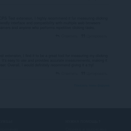
PS Test extension, I highly recommend it for measuring clicking
riendly interface and compatibility with multiple web browsers
gamers and anyone who performs repetitive clicking tasks.
Ответить
Цитировать
st extension, I find it to be a great tool for measuring my clicking
. It's easy to use and provides accurate measurements, making it
er. Overall, I would definitely recommend giving it a try!
Ответить
Цитировать
Показать темы форума
ЛУЖБЫ
НУЖНА ПОМОЩЬ?
полнения
Справка и поддержка