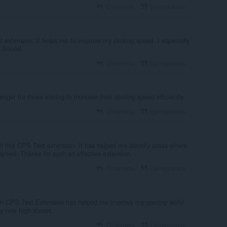
Ответить
Цитировать
t extension. It helps me to improve my clicking speed. I especially
n Sound.
Ответить
Цитировать
ger for those aiming to increase their clicking speed efficiently.
Ответить
Цитировать
h this CPS Test extension. It has helped me identify areas where
speed. Thanks for such an effective extension.
Ответить
Цитировать
h CPS Test Extension has helped me improve my gaming skills!
my new high scores.
Ответить
Цитировать