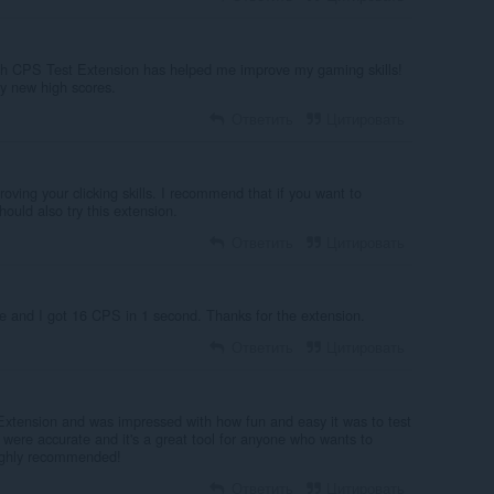
h CPS Test Extension has helped me improve my gaming skills!
my new high scores.
Ответить
Цитировать
roving your clicking skills. I recommend that if you want to
hould also try this extension.
Ответить
Цитировать
re and I got 16 CPS in 1 second. Thanks for the extension.
Ответить
Цитировать
t Extension and was impressed with how fun and easy it was to test
 were accurate and it's a great tool for anyone who wants to
 Highly recommended!
Ответить
Цитировать