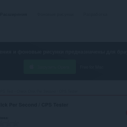
Расширения
Фоновые рисунки
Разработка
ения и фоновые рисунки предназначены для
бра
Загрузить Opera
Free for Mac
PS Test - Check Click Per Second / CPS Tester‎
lick Per Second / CPS Tester
енка