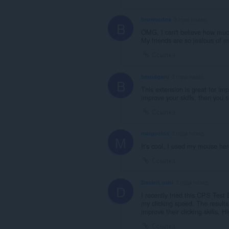
brownedna
3 года назад
B
OMG, I can't believe how muc
My friends are so jealous of 
Ссылка
berndgaru
3 года назад
B
This extension is great for imp
improve your skills, then you s
Ссылка
margcolns
3 года назад
M
It's cool, I used my mouse he
Ссылка
DanielLoshi
3 года назад
D
I recently tried this CPS Tes
my clicking speed. The results
improve their clicking skills.
Ссылка