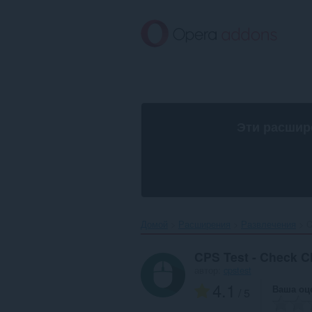
Пропустить
и
перейти
далее
Эти расшир
Домой
Расширения
Развлечения
C
CPS Test - Check C
автор:
cpstest
4.1
Ваша оц
/ 5