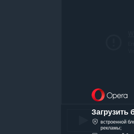
и
действиям
в
интернете.
Загрузить 
встроенной бл
рекламы;