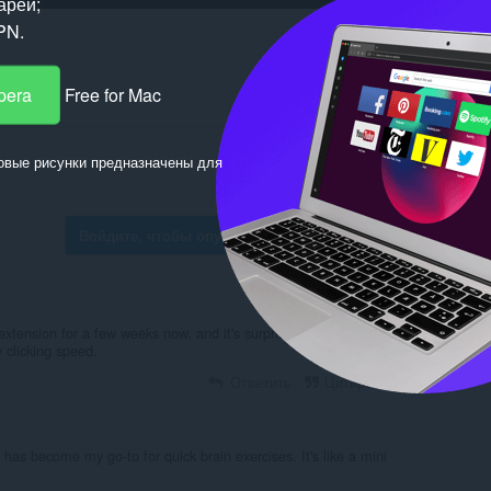
ареи;
PN.
pera
Free for Mac
овые рисунки предназначены для
Войдите, чтобы опубликовать комментарий
xtension for a few weeks now, and it's surprisingly addictive and
 clicking speed.
Ответить
Цитировать
 has become my go-to for quick brain exercises. It's like a mini