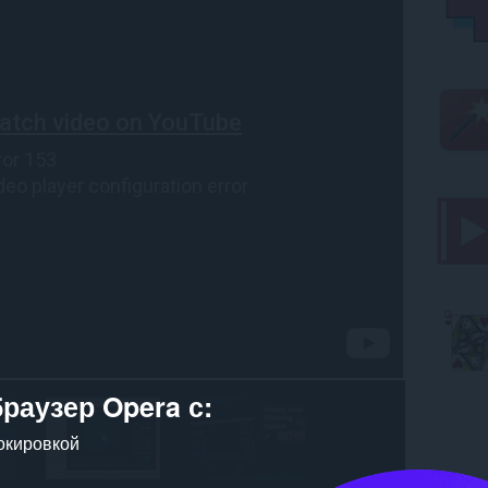
браузер Opera с:
окировкой