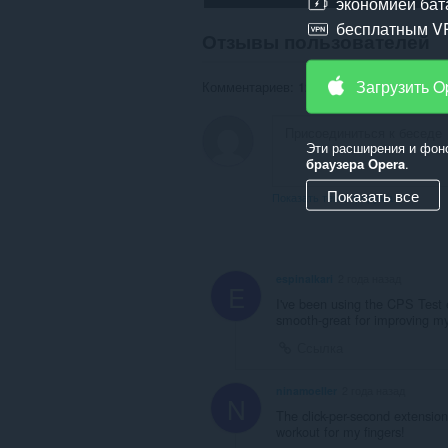
экономией бат
бесплатным V
Отзывы пользователей
Загрузить O
Комментариев: 12
Эти расширения и фон
браузера Opera
.
Показать все
Показать темы форума
espinalkari
2 года назад
E
I've been using the CPS Test e
smooth-great for improving my
Ссылка
ninamoeller
2 года назад
N
The click-per-second extension
workout for my fingers!