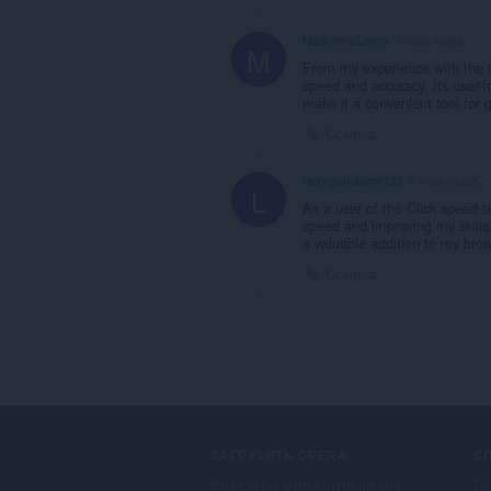
MadonnaLewis
3 года назад
M
From my experience with the C
speed and accuracy. Its user-f
make it a convenient tool for 
Ссылка
larryguillaume123
3 года назад
L
As a user of the Click speed te
speed and improving my skills
a valuable addition to my brows
Ссылка
ЗАГРУЗИТЬ OPERA
С
Браузеры для компьютера
До