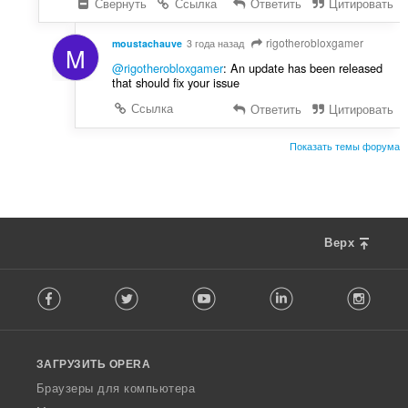
Свернуть
Ссылка
Ответить
Цитировать
rigotherobloxgamer
moustachauve
3 года назад
M
@rigotherobloxgamer
: An update has been released
that should fix your issue
Ссылка
Ответить
Цитировать
Показать темы форума
Верх
F
Facebook
Twitter
Youtube
LinkedIn
Instag
o
l
l
o
ЗАГРУЗИТЬ OPERA
w
O
Браузеры для компьютера
p