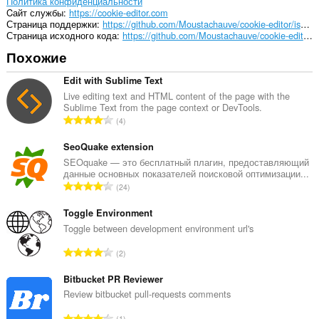
Политика конфиденциальности
Cайт службы
https://cookie-editor.com
Страница поддержки
https://github.com/Moustachauve/cookie-editor/issues
Страница исходного кода
https://github.com/Moustachauve/cookie-editor/
Похожие
Edit with Sublime Text
Live editing text and HTML content of the page with the
Sublime Text from the page context or DevTools.
В
4
с
е
SeoQuake extension
г
SEOquake — это бесплатный плагин, предоставляющий
данные основных показателей поисковой оптимизации...
о
В
24
о
с
ц
е
Toggle Environment
е
г
Toggle between development environment url's
н
о
о
В
2
о
к
с
ц
:
е
Bitbucket PR Reviewer
е
г
Review bitbucket pull-requests comments
н
о
о
В
1