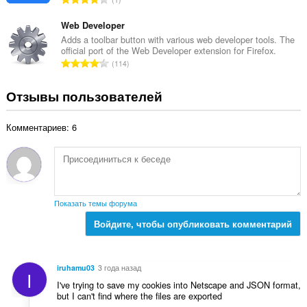
о
к
с
ц
:
е
Web Developer
е
г
Adds a toolbar button with various web developer tools. The
н
official port of the Web Developer extension for Firefox.
о
о
В
114
о
к
с
ц
:
е
Отзывы пользователей
е
г
н
о
о
Комментариев: 6
о
к
ц
:
е
н
о
к
Показать темы форума
:
Войдите, чтобы опубликовать комментарий
iruhamu03
3 года назад
I
I've trying to save my cookies into Netscape and JSON format,
but I can't find where the files are exported