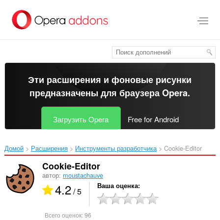
Пропустить
и
перейти
далее
Эти расширения и фоновые рисунки
предназначены для
браузера Opera
.
Загрузить Opera
Free for Android
Домой
Расширения
Инструменты разработчика
Cookie-Editor‎
Cookie-Editor
автор:
moustachauve
4.2
Ваша оценка
/ 5
Всего оценок:
96