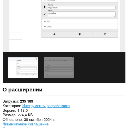
всех
сайтах.
У
этого
расширения
есть
доступ
к
вашим
вкладкам
и
действиям
в
интернете.
О расширении
Загрузки
235 189
Категория
Инструменты разработчика
Версия
1.13.0
Размер
274,4 КБ
Обновлено
30 октября 2024 г.
Лицензионное соглашение