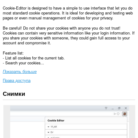
Cookie-Editor is designed to have a simple to use interface that let you do
most standard cookie operations. It is ideal for developing and testing web
pages or even manual management of cookies for your privacy.
Be careful! Do not share your cookies with anyone you do not trust!
Cookies can contain very sensitive information like your login information. If
you share your cookies with someone, they could gain full access to your
account and compromise it.
Feature list:
- List all cookies for the current tab.
- Search your cookies...
Показать больше
Права доступа
Снимки
У
этого
расширения
есть
доступ
к
вашим
данным
на