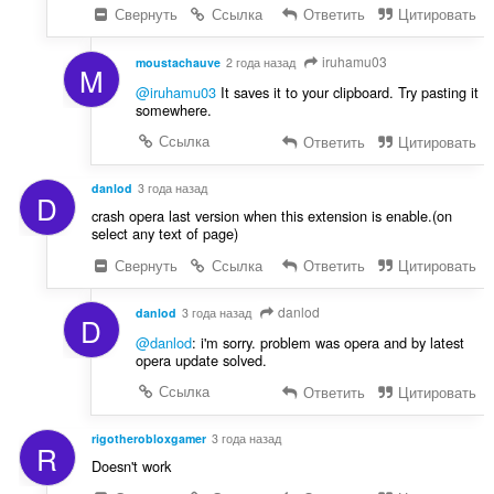
Свернуть
Ссылка
Ответить
Цитировать
iruhamu03
moustachauve
2 года назад
M
@iruhamu03
It saves it to your clipboard. Try pasting it
somewhere.
Ссылка
Ответить
Цитировать
danlod
3 года назад
D
crash opera last version when this extension is enable.(on
select any text of page)
Свернуть
Ссылка
Ответить
Цитировать
danlod
danlod
3 года назад
D
@danlod
: i'm sorry. problem was opera and by latest
opera update solved.
Ссылка
Ответить
Цитировать
rigotherobloxgamer
3 года назад
R
Doesn't work