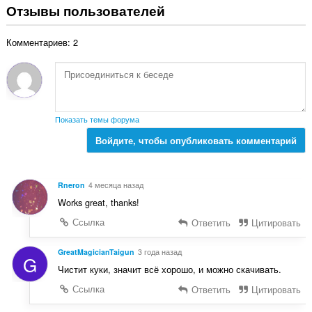
:
е
Отзывы пользователей
е
г
н
о
о
Комментариев: 2
о
к
ц
:
е
н
о
к
Показать темы форума
:
Войдите, чтобы опубликовать комментарий
Rneron
4 месяца назад
Works great, thanks!
Ссылка
Ответить
Цитировать
GreatMagicianTaigun
3 года назад
G
Чистит куки, значит всё хорошо, и можно скачивать.
Ссылка
Ответить
Цитировать