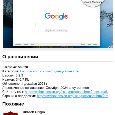
downloads,
passwords
and
related
data.
О расширении
Загрузки
50 878
Категория
Безопасность и конфиденциальность
Версия
0.2.3
Размер
346,7 КБ
Обновлено
4 декабря 2024 г.
Лицензионное соглашение
Copyright 2024 andy-portmen
Cайт службы
https://webextension.org/listing/ecleaner.html?from=cookie-cleaner
Страница поддержки
https://webextension.org/listing/ecleaner.html?from=cookie-cleaner
Похожие
uBlock Origin