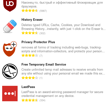
Наконец-то, быстрый и эффективный блокировщик для
браузеров.
В
5987
с
е
History Eraser
г
Deletes typed URLs, Cache, Cookies, your Download and
Browsing History...instantly, with just 1-click on the Eraser b...
о
В
302
о
с
ц
е
Privacy Protector Plus
е
г
removes all forms of tracking including web-bugs, tracking-
н
scripts and information-collectors, and protects your person...
о
о
В
7
о
к
с
ц
:
е
Free Temporary Email Service
е
г
Create unlimited temp mail adresses to receive emails from
н
any site without using your personal email we made this ex...
о
о
В
1
о
к
с
ц
:
е
LastPass
е
г
LastPass is an award-winning password manager for secure
н
credential management on any device.
о
о
В
334
о
к
с
ц