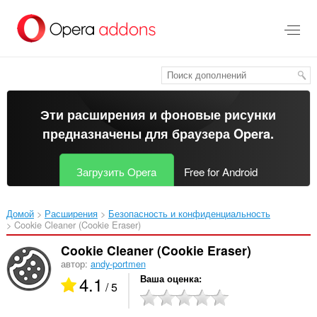
Пропустить
и
перейти
далее
Эти расширения и фоновые рисунки
предназначены для
браузера Opera
.
Загрузить Opera
Free for Android
Домой
Расширения
Безопасность и конфиденциальность
Cookie Cleaner (Cookie Eraser)‎
Cookie Cleaner (Cookie Eraser)
автор:
andy-portmen
4.1
Ваша оценка
/ 5