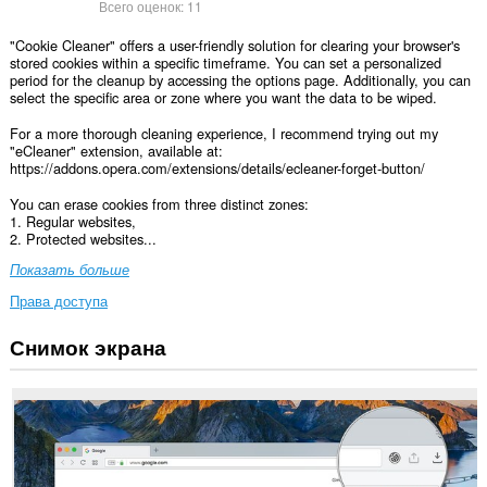
Всего оценок:
11
"Cookie Cleaner" offers a user-friendly solution for clearing your browser's
stored cookies within a specific timeframe. You can set a personalized
period for the cleanup by accessing the options page. Additionally, you can
select the specific area or zone where you want the data to be wiped.
For a more thorough cleaning experience, I recommend trying out my
"eCleaner" extension, available at:
https://addons.opera.com/extensions/details/ecleaner-forget-button/
You can erase cookies from three distinct zones:
1. Regular websites,
2. Protected websites...
Показать больше
Права доступа
Снимок экрана
This
extension
can
clear
recent
browsing
history,
cookies,