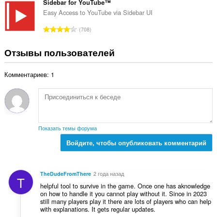
:
е
Sidebar for YouTube™
е
г
Easy Access to YouTube via Sidebar UI
н
о
о
В
708
о
к
с
ц
:
е
Отзывы пользователей
е
г
н
о
о
Комментариев: 1
о
к
ц
:
е
н
о
к
Показать темы форума
:
Войдите, чтобы опубликовать комментарий
TheDudeFromThere
2 года назад
T
helpful tool to survive in the game. Once one has aknowledge
on how to handle it you cannot play without it. Since in 2023
still many players play it there are lots of players who can help
with explanations. It gets regular updates.