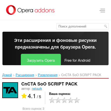
Пропустить
и
перейти
далее
Эти расширения и фоновые рисунки
предназначены для
браузера Opera
.
Загрузить Opera
Free for Android
Домой
Расширения
Развлечения
CnCTA SoO SCRIPT PACK‎
CnCTA SoO SCRIPT PACK
автор:
netquik
4.1
Ваша оценка
/ 5
Всего оценок:
3