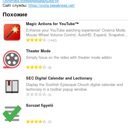
Политика конфиденциальности
Cайт службы
https://cncta.tweakness.net/
Похожие
Magic Actions for YouTube™
Enhance your YouTube watching experience! Cinema Mode,
Mouse Wheel Volume Control, AutoHD, Expand, Snapshot...
В
1442
с
е
Theater Mode
г
Simply focus on the video with theater mode addon
о
В
8
о
с
ц
е
SEC Digital Calendar and Lectionary
е
г
Display the Scottish Episcopal Church digital calendar and
н
lectionary in a toolbar popup window.
о
о
В
0
о
к
с
ц
:
е
Sorozat figyelő
е
г
н
о
о
В
2
о
к
с
ц