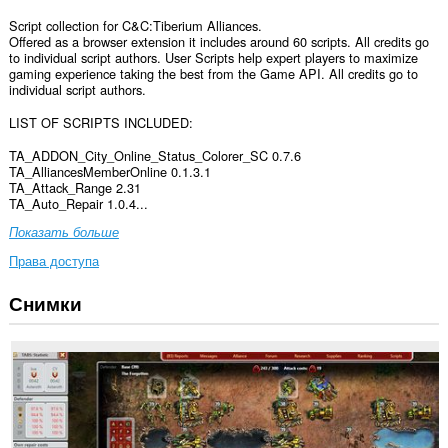
Script collection for C&C:Tiberium Alliances.
Offered as a browser extension it includes around 60 scripts. All credits go
to individual script authors. User Scripts help expert players to maximize
gaming experience taking the best from the Game API. All credits go to
individual script authors.
LIST OF SCRIPTS INCLUDED:
TA_ADDON_City_Online_Status_Colorer_SC 0.7.6
TA_AlliancesMemberOnline 0.1.3.1
TA_Attack_Range 2.31
TA_Auto_Repair 1.0.4...
Показать больше
Права доступа
Снимки
У
этого
расширения
есть
доступ
к
вашим
данным
на