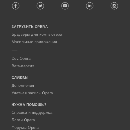
Facebook
Twitter
Youtube
LinkedIn
Instag
o
l
l
o
ЗАГРУЗИТЬ OPERA
w
O
Браузеры для компьютера
p
Мобильные приложения
e
r
a
Dev.Opera
Beta-версия
СЛУЖБЫ
Дополнения
Учетная запись Opera
НУЖНА ПОМОЩЬ?
Справка и поддержка
Блоги Opera
Форумы Opera