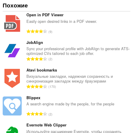
Похожие
Open in PDF Viewer
Easily open desired links in a PDF viewer.
В
9
с
е
JobAlign
г
Sync your professional profile with JobAlign to generate ATS-
optimized CVs tailored to each job offer.
о
В
2
о
с
ц
е
Atavi bookmarks
е
г
Визуальные закладки, надежная сохранность и
н
синхронизация закладок между браузерами
о
о
В
170
о
к
с
ц
:
е
Blippex
е
г
A search engine made by the people, for the people
н
о
о
В
2
о
к
с
ц
:
е
Evernote Web Clipper
е
г
Используйте расширение Evernote, чтобы сохранять