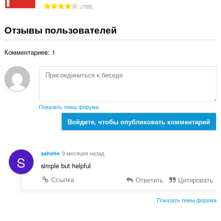
о
В
708
о
к
с
ц
:
е
Отзывы пользователей
е
г
н
о
о
Комментариев: 1
о
к
ц
:
е
н
о
к
Показать темы форума
:
Войдите, чтобы опубликовать комментарий
sahehe
9 месяцев назад
S
simple but helpful
Ссылка
Ответить
Цитировать
Показать темы форума