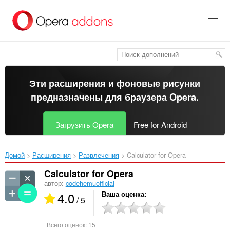
Пропустить
и
перейти
далее
Эти расширения и фоновые рисунки
предназначены для
браузера Opera
.
Загрузить Opera
Free for Android
Домой
Расширения
Развлечения
Calculator for Opera‎
Calculator for Opera
автор:
codehemuofficial
4.0
Ваша оценка
/ 5
Всего оценок:
15