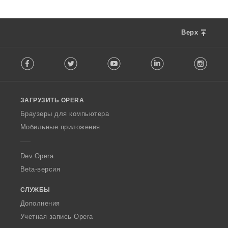
Верх
F
Facebook
Twitter
Youtube
LinkedIn
Instag
o
l
l
o
ЗАГРУЗИТЬ OPERA
w
O
Браузеры для компьютера
p
Мобильные приложения
e
r
a
Dev.Opera
Beta-версия
СЛУЖБЫ
Дополнения
Учетная запись Opera