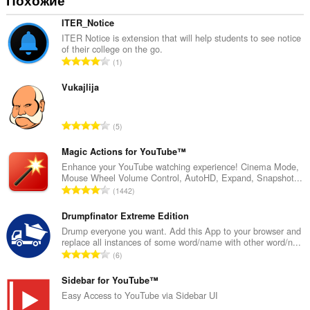
Похожие
ITER_Notice
ITER Notice is extension that will help students to see notice
of their college on the go.
В
1
с
е
Vukajlija
г
о
В
5
о
с
ц
е
Magic Actions for YouTube™
е
г
Enhance your YouTube watching experience! Cinema Mode,
н
Mouse Wheel Volume Control, AutoHD, Expand, Snapshot...
о
о
В
1442
о
к
с
ц
:
е
Drumpfinator Extreme Edition
е
г
Drump everyone you want. Add this App to your browser and
н
replace all instances of some word/name with other word/n...
о
о
В
6
о
к
с
ц
:
е
Sidebar for YouTube™
е
г
Easy Access to YouTube via Sidebar UI
н
о