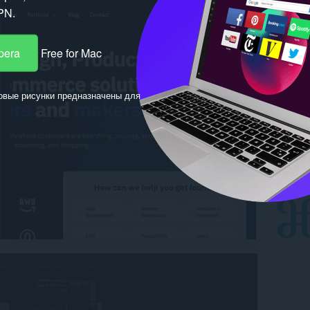
PN.
pera
Free for Mac
овые рисунки предназначены для