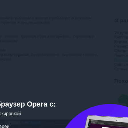
чными функциями и конвертацией валют в реальном
О ра
студентов и профессионалов.
Загрузк
и, степени, тригонометрия и логарифмы. Улучшенный
Категор
 кнопками.
Версия
Размер
ени
Обновл
альными курсами. Автообновление, встроенная точность,
Лиценз
ключей.
Полити
Cайт с
Страни
Пох
браузер Opera с:
окировкой
ареи;