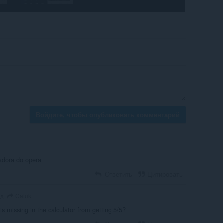
Войдите, чтобы опубликовать комментарий
adora do opera
Ответить
Цитировать
Caiuk
ад
s missing in the calculator from getting 5/5?