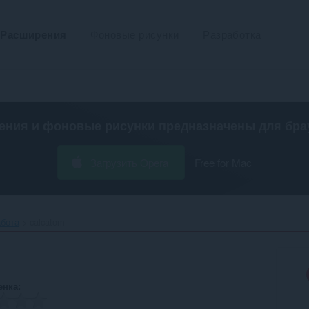
Расширения
Фоновые рисунки
Разработка
ения и фоновые рисунки предназначены для
бра
Загрузить Opera
Free for Mac
абота
calcatom‎
енка