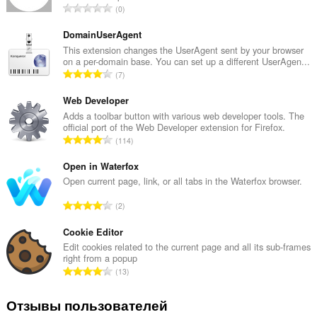
В
0
с
е
DomainUserAgent
г
This extension changes the UserAgent sent by your browser
on a per-domain base. You can set up a different UserAgen...
о
В
7
о
с
ц
е
Web Developer
е
г
Adds a toolbar button with various web developer tools. The
н
official port of the Web Developer extension for Firefox.
о
о
В
114
о
к
с
ц
:
е
Open in Waterfox
е
г
Open current page, link, or all tabs in the Waterfox browser.
н
о
о
В
2
о
к
с
ц
:
е
Cookie Editor
е
г
Edit cookies related to the current page and all its sub-frames
н
right from a popup
о
о
В
13
о
к
с
ц
:
е
Отзывы пользователей
е
г