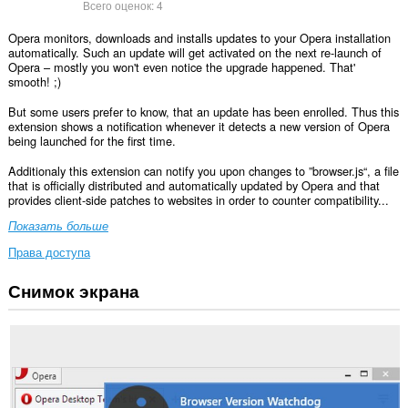
Всего оценок:
4
Opera monitors, downloads and installs updates to your Opera installation
automatically. Such an update will get activated on the next re-launch of
Opera – mostly you won't even notice the upgrade happened. That'
smooth! ;)
But some users prefer to know, that an update has been enrolled. Thus this
extension shows a notification whenever it detects a new version of Opera
being launched for the first time.
Additionaly this extension can notify you upon changes to ”browser.js“, a file
that is officially distributed and automatically updated by Opera and that
provides client-side patches to websites in order to counter compatibility...
Показать больше
Права доступа
Снимок экрана
This
extension
can
create
rich
notifications
and
display