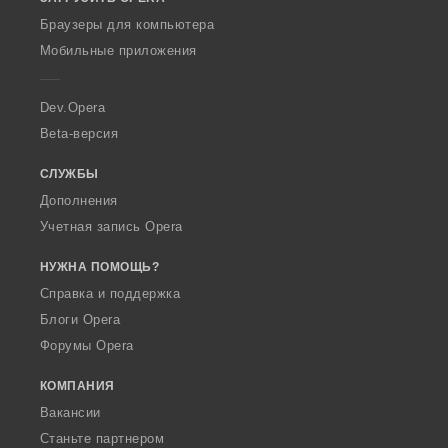
w
O
Браузеры для компьютера
p
Мобильные приложения
e
r
a
Dev.Opera
Beta-версия
СЛУЖБЫ
Дополнения
Учетная запись Opera
НУЖНА ПОМОЩЬ?
Справка и поддержка
Блоги Opera
Форумы Opera
КОМПАНИЯ
Вакансии
Станьте партнером