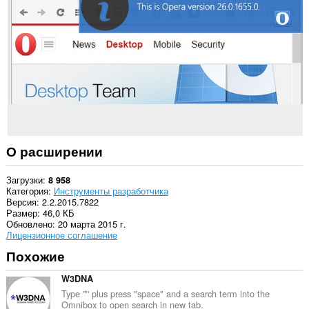
them
to
you
in
the
system
tray.
О расширении
Загрузки
8 958
Категория
Инструменты разработчика
Версия
2.2.2015.7822
Размер
46,0 КБ
Обновлено
20 марта 2015 г.
Лицензионное соглашение
Похожие
W3DNA
Type '*' plus press "space" and a search term into the
Omnibox to open search in new tab.