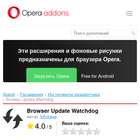
Пропустить
и
перейти
далее
Эти расширения и фоновые рисунки
предназначены для
браузера Opera
.
Загрузить Opera
Free for Android
Домой
Расширения
Инструменты разработчика
Browser Update Watchdog‎
Browser Update Watchdog
автор:
XAntares
4.0
Ваша оценка
/ 5