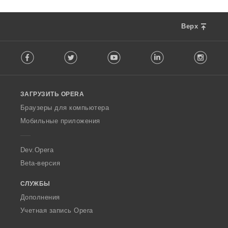
Верх
F
Facebook
Twitter
Youtube
LinkedIn
Instag
o
l
l
o
ЗАГРУЗИТЬ OPERA
w
O
Браузеры для компьютера
p
Мобильные приложения
e
r
a
Dev.Opera
Beta-версия
СЛУЖБЫ
Дополнения
Учетная запись Opera