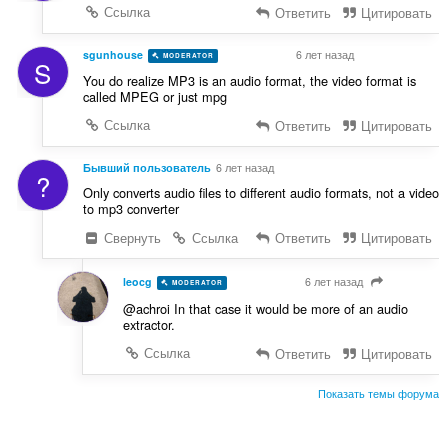
Ссылка
Ответить
Цитировать
sgunhouse
6 лет назад
MODERATOR
VOLUNTEER
S
You do realize MP3 is an audio format, the video format is
called MPEG or just mpg
Ссылка
Ответить
Цитировать
Бывший пользователь
6 лет назад
?
Only converts audio files to different audio formats, not a video
to mp3 converter
Свернуть
Ссылка
Ответить
Цитировать
leocg
6 лет назад
MODERATOR
VOLUNTEER
@achroi In that case it would be more of an audio
extractor.
Ссылка
Ответить
Цитировать
Показать темы форума