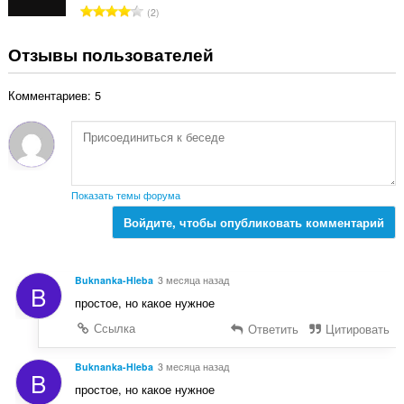
о
В
2
о
к
с
ц
:
е
Отзывы пользователей
е
г
н
о
о
Комментариев: 5
о
к
ц
:
е
н
о
к
Показать темы форума
:
Войдите, чтобы опубликовать комментарий
Buknanka-Hleba
3 месяца назад
B
простое, но какое нужное
Ссылка
Ответить
Цитировать
Buknanka-Hleba
3 месяца назад
B
простое, но какое нужное