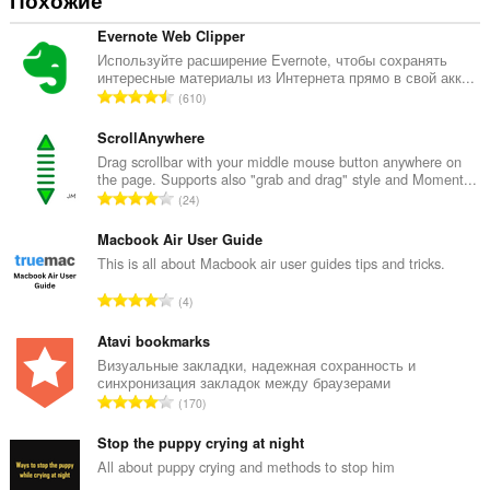
Похожие
Evernote Web Clipper
Используйте расширение Evernote, чтобы сохранять
интересные материалы из Интернета прямо в свой акк...
В
610
с
е
ScrollAnywhere
г
Drag scrollbar with your middle mouse button anywhere on
the page. Supports also "grab and drag" style and Moment...
о
В
24
о
с
ц
е
Macbook Air User Guide
е
г
This is all about Macbook air user guides tips and tricks.
н
о
о
В
4
о
к
с
ц
:
е
Atavi bookmarks
е
г
Визуальные закладки, надежная сохранность и
н
синхронизация закладок между браузерами
о
о
В
170
о
к
с
ц
:
е
Stop the puppy crying at night
е
г
All about puppy crying and methods to stop him
н
о