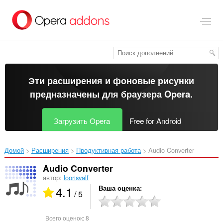
Пропустить
и
перейти
далее
Эти расширения и фоновые рисунки
предназначены для
браузера Opera
.
Загрузить Opera
Free for Android
Домой
Расширения
Продуктивная работа
Audio Converter‎
Audio Converter
автор:
loorisvalf
4.1
Ваша оценка
/ 5
Всего оценок:
8