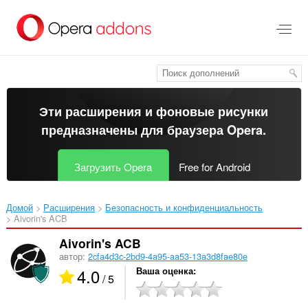
Пропустить
и
перейти
далее
Эти расширения и фоновые рисунки
предназначены для
браузера Opera
.
Загрузить Opera
Free for Android
Домой
Расширения
Безопасность и конфиденциальность
Aivorin's ACB‎
Aivorin's ACB
автор:
2cfa4d3c-2bd9-4a95-aa53-13a3d8fae80e
4.0
Ваша оценка
/ 5