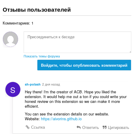
с
ц
:
е
Отзывы пользователей
е
г
н
о
о
Комментариев: 1
о
к
ц
:
е
н
о
к
Показать темы форума
:
Войдите, чтобы опубликовать комментарий
sh-polash
2 дня назад
S
Hey there! I'm the creator of ACB. Hope you liked the
extension. It would help me out a ton if you could write your
honest review on this extension so we can make it more
efficient.
You can see the extension details on our website.
Website:
https://aivorins.github.io
Ссылка
Ответить
Цитировать