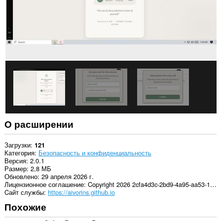
этого
расширения
есть
доступ
к
вашим
вкладкам
и
действиям
в
интернете.
О расширении
Загрузки
121
Категория
Безопасность и конфиденциальность
Версия
2.0.1
Размер
2,8 МБ
Обновлено
29 апреля 2026 г.
Лицензионное соглашение
Copyright 2026 2cfa4d3c-2bd9-4a95-aa53-13a3d8fae80e
Cайт службы
https://aivorins.github.io
Похожие