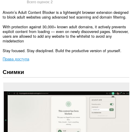
Всего оценок:
2
Aivorin’s Adult Content Blocker is a lightweight browser extension designed
to block adult websites using advanced text scanning and domain filtering.
With protection against 30,000+ known adult domains, it actively prevents
explicit content from loading — even on newly discovered pages. Moreover,
users are allowed to add any website to the whitelist to avoid any
misdetection
Stay focused. Stay disciplined. Build the productive version of yourself.
Права доступа
Снимки
У
этого
расширения
есть
доступ
к
вашим
данным
на
всех
сайтах.
У