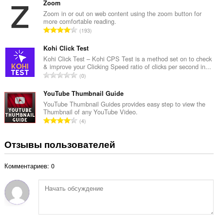
е
Zoom
е
г
Zoom in or out on web content using the zoom button for
н
more comfortable reading.
о
о
В
193
о
к
с
ц
:
е
Kohi Click Test
е
г
Kohi Click Test – Kohi CPS Test is a method set on to check
н
& improve your Clicking Speed ratio of clicks per second in...
о
о
В
0
о
к
с
ц
:
е
YouTube Thumbnail Guide
е
г
YouTube Thumbnail Guides provides easy step to view the
н
Thumbnail of any YouTube Video.
о
о
В
4
о
к
с
ц
:
е
Отзывы пользователей
е
г
н
о
о
Комментариев: 0
о
к
ц
:
е
н
о
к