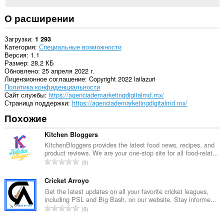
О расширении
Загрузки
1 293
Категория
Специальные возможности
Версия
1.1
Размер
28,2 КБ
Обновлено
25 апреля 2022 г.
Лицензионное соглашение
Copyright 2022 lailazuri
Политика конфиденциальности
Cайт службы
https://agenciademarketingdigitalmd.mx/
Страница поддержки
https://agenciademarketingdigitalmd.mx/
Похожие
Kitchen Bloggers
KitchenBloggers provides the latest food news, recipes, and
product reviews. We are your one-stop site for all food-relat...
В
0
с
е
Cricket Arroyo
г
Get the latest updates on all your favorite cricket leagues,
including PSL and Big Bash, on our website. Stay informe...
о
В
0
о
с
ц