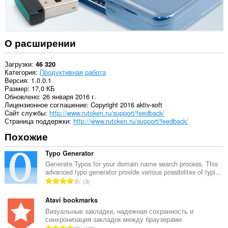
О расширении
Загрузки
46 320
Категория
Продуктивная работа
Версия
1.0.0.1
Размер
17,0 КБ
Обновлено
26 января 2016 г.
Лицензионное соглашение
Copyright 2016 aktiv-soft
Cайт службы
http://www.rutoken.ru/support/feedback/
Страница поддержки
http://www.rutoken.ru/support/feedback/
Похожие
Typo Generator
Generate Typos for your domain name search process. This
advanced typo generator provide various possibilites of typi...
В
3
с
е
Atavi bookmarks
г
Визуальные закладки, надежная сохранность и
синхронизация закладок между браузерами
о
В