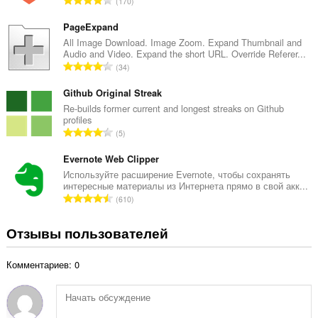
170
о
с
ц
е
PageExpand
е
г
All Image Download. Image Zoom. Expand Thumbnail and
н
Audio and Video. Expand the short URL. Override Referer...
о
о
В
34
о
к
с
ц
:
е
Github Original Streak
е
г
Re-builds former current and longest streaks on Github
н
profiles
о
о
В
5
о
к
с
ц
:
е
Evernote Web Clipper
е
г
Используйте расширение Evernote, чтобы сохранять
н
интересные материалы из Интернета прямо в свой акк...
о
о
В
610
о
к
с
ц
:
е
Отзывы пользователей
е
г
н
о
о
Комментариев: 0
о
к
ц
:
е
н