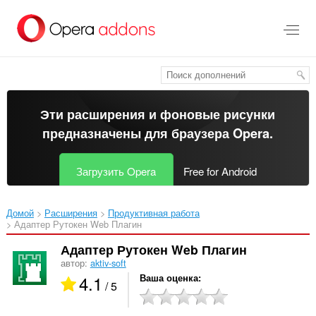
Пропустить
и
перейти
далее
Эти расширения и фоновые рисунки
предназначены для
браузера Opera
.
Загрузить Opera
Free for Android
Домой
Расширения
Продуктивная работа
Адаптер Рутокен Web Плагин‎
Адаптер Рутокен Web Плагин
автор:
aktiv-soft
4.1
Ваша оценка
/ 5