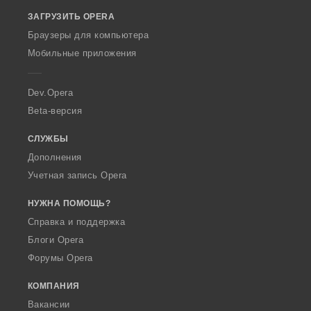
o
ЗАГРУЗИТЬ OPERA
w
O
Браузеры для компьютера
p
Мобильные приложения
e
r
a
Dev.Opera
Beta-версия
СЛУЖБЫ
Дополнения
Учетная запись Opera
НУЖНА ПОМОЩЬ?
Справка и поддержка
Блоги Opera
Форумы Opera
КОМПАНИЯ
Вакансии