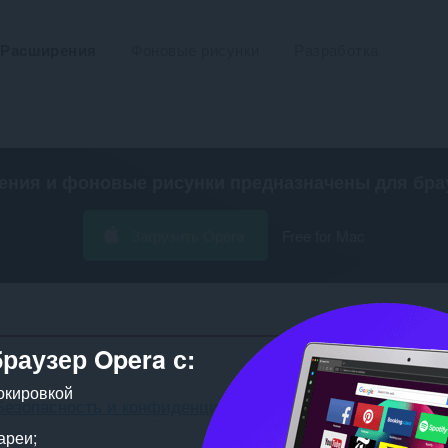
Расширения
Фоновые рисунки
Разработка
ения и фоновые рисунки предназначены для
бра
Загрузить Opera
Free for Mac
браузер Opera с:
окировкой
Безопасность и конфиденциальность
Боковая панель
ареи;