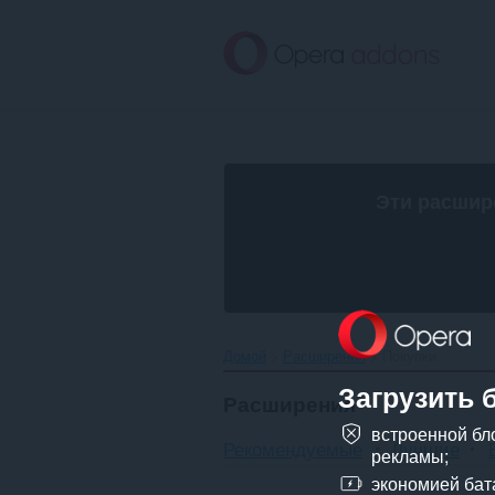
Пропустить
и
перейти
далее
Эти расшир
Домой
Расширения
Покупки
Загрузить 
Расширения
встроенной бл
Рекомендуемые
Лучшие
рекламы;
экономией бат