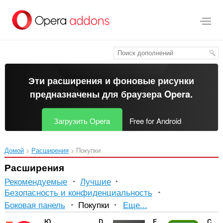
Пропустить
и
перейти
далее
Эти расширения и фоновые рисунки
предназначены для
браузера Opera
.
Загрузить Opera
Free for Android
Домой
Расширения
Покупки
Расширения
Рекомендуемые
Лучшие
Безопасность и конфиденциальность
Сортировка
Боковая панель
Покупки
Еще...
и
Юлмарт — Бонусы
Daz-Deals
Future Value Calculator
Cashback IT-Bestshopping