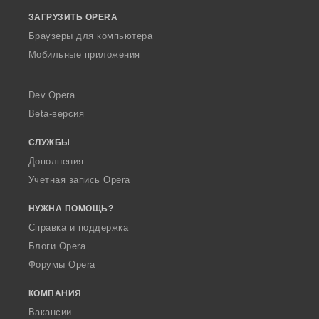
o
ЗАГРУЗИТЬ OPERA
w
O
Браузеры для компьютера
p
Мобильные приложения
e
r
a
Dev.Opera
Beta-версия
СЛУЖБЫ
Дополнения
Учетная запись Opera
НУЖНА ПОМОЩЬ?
Справка и поддержка
Блоги Opera
Форумы Opera
КОМПАНИЯ
Вакансии