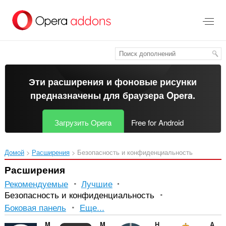
Пропустить
и
перейти
далее
Эти расширения и фоновые рисунки
предназначены для
браузера Opera
.
Загрузить Opera
Free for Android
Домой
Расширения
Безопасность и конфиденциальность
Расширения
Рекомендуемые
Лучшие
Безопасность и конфиденциальность
Сортировка
Боковая панель
Еще...
и
My Own Passphrase
Mooltipass Extension
History Limiter Custom Refresh
Авто Вход для ДО Мирэа