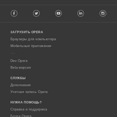
о
о
о
о
к
к
к
к
F
:
:
:
:
Facebook
Twitter
Youtube
LinkedIn
Instag
o
l
l
o
ЗАГРУЗИТЬ OPERA
w
O
Браузеры для компьютера
p
Мобильные приложения
e
r
a
Dev.Opera
Beta-версия
СЛУЖБЫ
Дополнения
Учетная запись Opera
НУЖНА ПОМОЩЬ?
Справка и поддержка
Блоги Opera