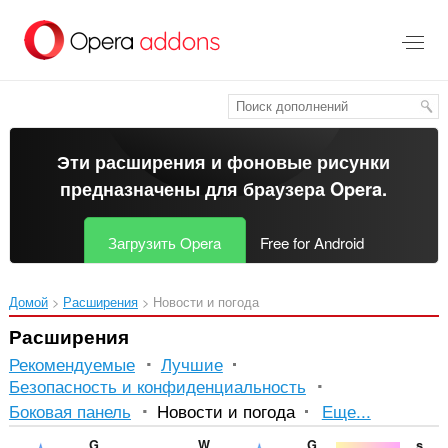
Пропустить
и
перейти
далее
Эти расширения и фоновые рисунки
предназначены для
браузера Opera
.
Загрузить Opera
Free for Android
Домой
Расширения
Новости и погода
Расширения
Рекомендуемые
Лучшие
Безопасность и конфиденциальность
Сортиров
Боковая панель
Новости и погода
Еще...
и
Gismeteo
Weather
Gismeteo weather forecast in speed-dial
starsbiopedia