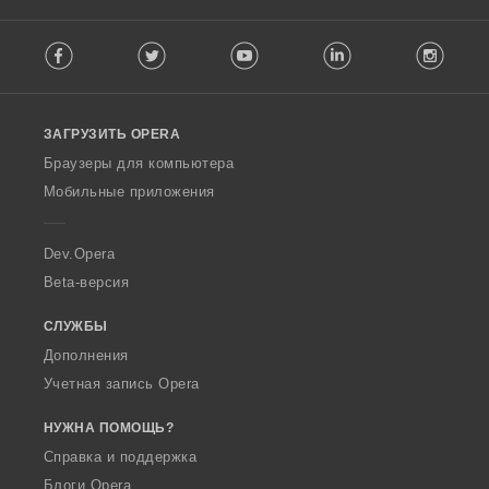
о
о
о
о
к
к
к
к
F
:
:
:
:
Facebook
Twitter
Youtube
LinkedIn
Instag
o
l
l
o
ЗАГРУЗИТЬ OPERA
w
O
Браузеры для компьютера
p
Мобильные приложения
e
r
a
Dev.Opera
Beta-версия
СЛУЖБЫ
Дополнения
Учетная запись Opera
НУЖНА ПОМОЩЬ?
Справка и поддержка
Блоги Opera